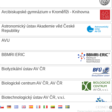
Arcibiskupské gymnázium v Kroměříži - Knihovna
Astronomický ústav Akademie věd České
Republiky
AVU
BBMRI ERIC
Biofyzikální ústav AV ČR
Biologické centrum AV ČR, AV ČR
Biotechnologický ústav AV ČR, v.v.i.
CESNET
Botanický ústav AV ČR
Zpracování osobních úda