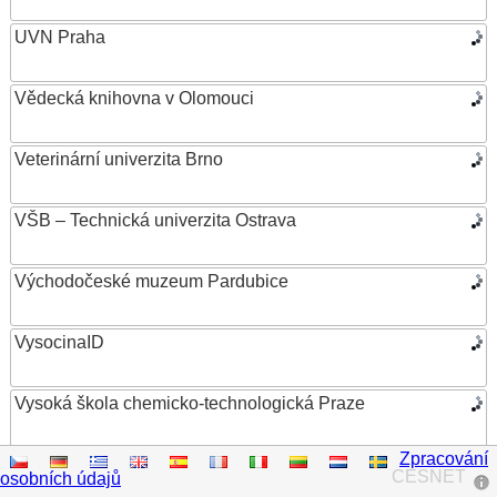
UVN Praha
Vědecká knihovna v Olomouci
Veterinární univerzita Brno
VŠB – Technická univerzita Ostrava
Východočeské muzeum Pardubice
VysocinaID
Vysoká škola chemicko-technologická Praze
Zpracování
Vysoká škola ekonomická v Praze
CESNET
osobních údajů