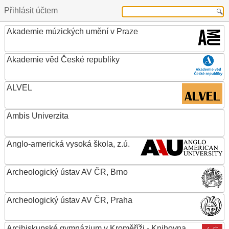
Přihlásit účtem
Akademie múzických umění v Praze
Akademie věd České republiky
ALVEL
Ambis Univerzita
Anglo-americká vysoká škola, z.ú.
Archeologický ústav AV ČR, Brno
Archeologický ústav AV ČR, Praha
Arcibiskupské gymnázium v Kroměříži - Knihovna