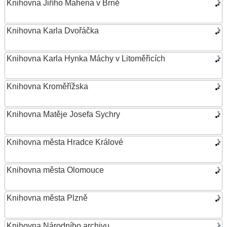
Knihovna Jiřího Mahena v Brně
Knihovna Karla Dvořáčka
Knihovna Karla Hynka Máchy v Litoměřicích
Knihovna Kroměřížska
Knihovna Matěje Josefa Sychry
Knihovna města Hradce Králové
Knihovna města Olomouce
Knihovna města Plzně
Knihovna Národního archivu