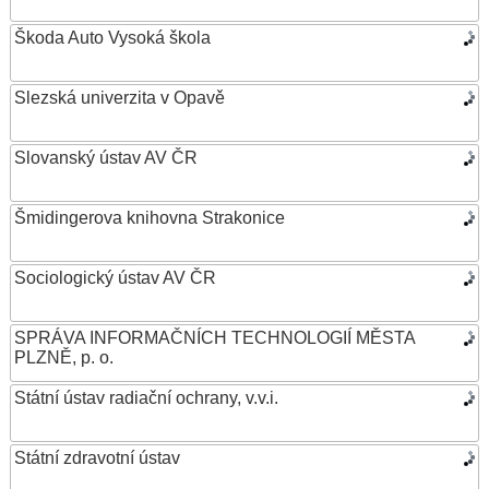
Škoda Auto Vysoká škola
Slezská univerzita v Opavě
Slovanský ústav AV ČR
Šmidingerova knihovna Strakonice
Sociologický ústav AV ČR
SPRÁVA INFORMAČNÍCH TECHNOLOGIÍ MĚSTA
PLZNĚ, p. o.
Státní ústav radiační ochrany, v.v.i.
Státní zdravotní ústav