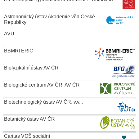
Astronomický ústav Akademie věd České
Republiky
AVU
BBMRI ERIC
Biofyzikální ústav AV ČR
Biologické centrum AV ČR, AV ČR
Biotechnologický ústav AV ČR, v.v.i.
Botanický ústav AV ČR
Caritas VOŠ sociální