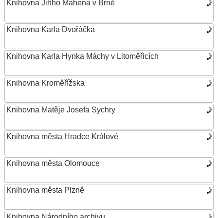
Knihovna Jiřího Mahena v Brně
Knihovna Karla Dvořáčka
Knihovna Karla Hynka Máchy v Litoměřicích
Knihovna Kroměřížska
Knihovna Matěje Josefa Sychry
Knihovna města Hradce Králové
Knihovna města Olomouce
Knihovna města Plzně
Knihovna Národního archivu