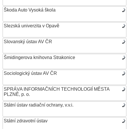
Škoda Auto Vysoká škola
Slezská univerzita v Opavě
Slovanský ústav AV ČR
Šmidingerova knihovna Strakonice
Sociologický ústav AV ČR
SPRÁVA INFORMAČNÍCH TECHNOLOGIÍ MĚSTA
PLZNĚ, p. o.
Státní ústav radiační ochrany, v.v.i.
Státní zdravotní ústav