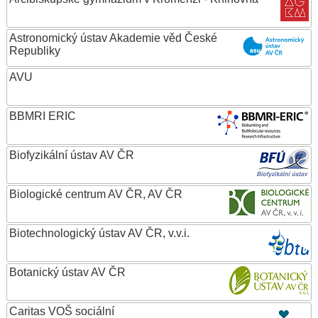
Astronomický ústav Akademie věd České
Republiky
AVU
BBMRI ERIC
Biofyzikální ústav AV ČR
Biologické centrum AV ČR, AV ČR
Biotechnologický ústav AV ČR, v.v.i.
Botanický ústav AV ČR
Caritas VOŠ sociální