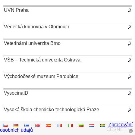
UVN Praha
Vědecká knihovna v Olomouci
Veterinární univerzita Brno
VŠB – Technická univerzita Ostrava
Východočeské muzeum Pardubice
VysocinaID
Vysoká škola chemicko-technologická Praze
Zpracování
Vysoká škola ekonomická v Praze
CESNET
osobních údajů