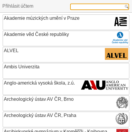
Přihlásit účtem
Akademie múzických umění v Praze
Akademie věd České republiky
ALVEL
Ambis Univerzita
Anglo-americká vysoká škola, z.ú.
Archeologický ústav AV ČR, Brno
Archeologický ústav AV ČR, Praha
Arcibiskupské gymnázium v Kroměříži - Knihovna