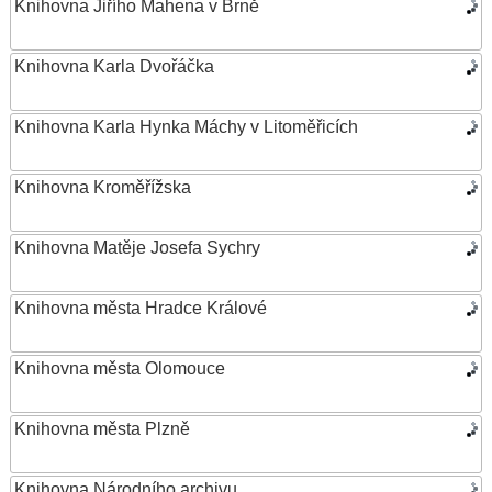
Knihovna Jiřího Mahena v Brně
Knihovna Karla Dvořáčka
Knihovna Karla Hynka Máchy v Litoměřicích
Knihovna Kroměřížska
Knihovna Matěje Josefa Sychry
Knihovna města Hradce Králové
Knihovna města Olomouce
Knihovna města Plzně
Knihovna Národního archivu