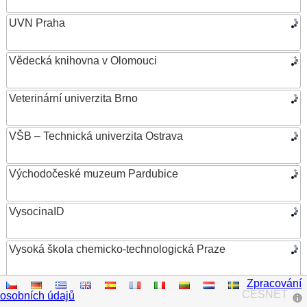
UVN Praha
Vědecká knihovna v Olomouci
Veterinární univerzita Brno
VŠB – Technická univerzita Ostrava
Východočeské muzeum Pardubice
VysocinaID
Vysoká škola chemicko-technologická Praze
Zpracování
Vysoká škola ekonomická v Praze
CESNET
osobních údajů