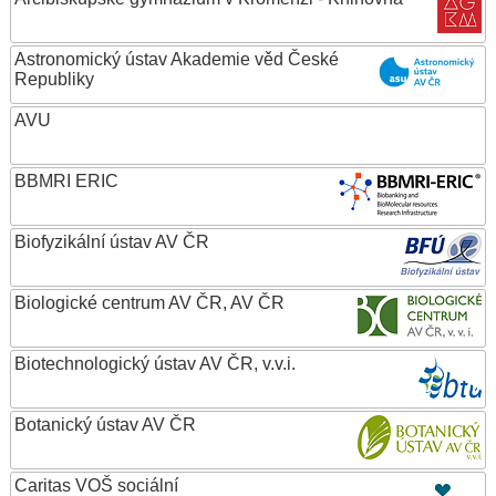
Astronomický ústav Akademie věd České
Republiky
AVU
BBMRI ERIC
Biofyzikální ústav AV ČR
Biologické centrum AV ČR, AV ČR
Biotechnologický ústav AV ČR, v.v.i.
Botanický ústav AV ČR
Caritas VOŠ sociální