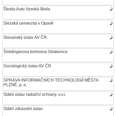
Škoda Auto Vysoká škola
Slezská univerzita v Opavě
Slovanský ústav AV ČR
Šmidingerova knihovna Strakonice
Sociologický ústav AV ČR
SPRÁVA INFORMAČNÍCH TECHNOLOGIÍ MĚSTA
PLZNĚ, p. o.
Státní ústav radiační ochrany, v.v.i.
Státní zdravotní ústav