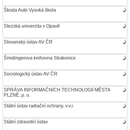
Škoda Auto Vysoká škola
Slezská univerzita v Opavě
Slovanský ústav AV ČR
Šmidingerova knihovna Strakonice
Sociologický ústav AV ČR
SPRÁVA INFORMAČNÍCH TECHNOLOGIÍ MĚSTA
PLZNĚ, p. o.
Státní ústav radiační ochrany, v.v.i.
Státní zdravotní ústav