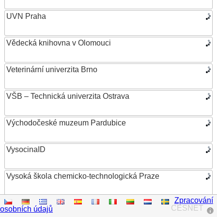
UVN Praha
Vědecká knihovna v Olomouci
Veterinární univerzita Brno
VŠB – Technická univerzita Ostrava
Východočeské muzeum Pardubice
VysocinaID
Vysoká škola chemicko-technologická Praze
Zpracování
Vysoká škola ekonomická v Praze
CESNET
osobních údajů