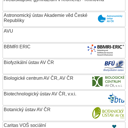
Astronomický ústav Akademie věd České
Republiky
AVU
BBMRI ERIC
Biofyzikální ústav AV ČR
Biologické centrum AV ČR, AV ČR
Biotechnologický ústav AV ČR, v.v.i.
Botanický ústav AV ČR
Caritas VOŠ sociální