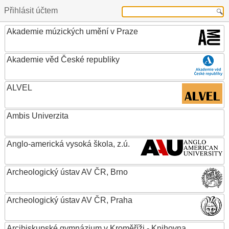
Přihlásit účtem
Akademie múzických umění v Praze
Akademie věd České republiky
ALVEL
Ambis Univerzita
Anglo-americká vysoká škola, z.ú.
Archeologický ústav AV ČR, Brno
Archeologický ústav AV ČR, Praha
Arcibiskupské gymnázium v Kroměříži - Knihovna