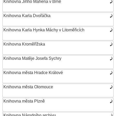
Knihovna Jiřího Mahena v Brně
Knihovna Karla Dvořáčka
Knihovna Karla Hynka Máchy v Litoměřicích
Knihovna Kroměřížska
Knihovna Matěje Josefa Sychry
Knihovna města Hradce Králové
Knihovna města Olomouce
Knihovna města Plzně
Knihovna Národního archivu