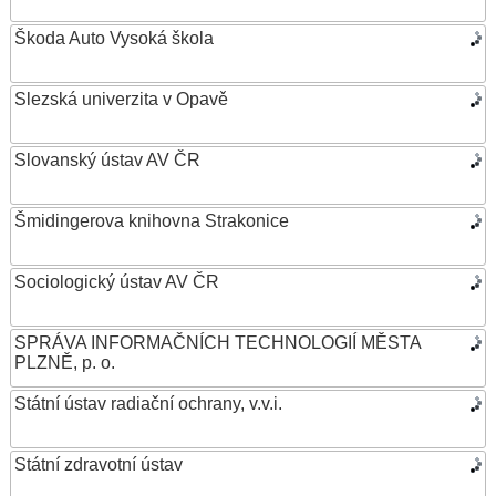
Škoda Auto Vysoká škola
Slezská univerzita v Opavě
Slovanský ústav AV ČR
Šmidingerova knihovna Strakonice
Sociologický ústav AV ČR
SPRÁVA INFORMAČNÍCH TECHNOLOGIÍ MĚSTA
PLZNĚ, p. o.
Státní ústav radiační ochrany, v.v.i.
Státní zdravotní ústav