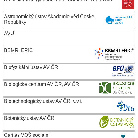
Astronomický ústav Akademie věd České
Republiky
AVU
BBMRI ERIC
Biofyzikální ústav AV ČR
Biologické centrum AV ČR, AV ČR
Biotechnologický ústav AV ČR, v.v.i.
Botanický ústav AV ČR
Caritas VOŠ sociální