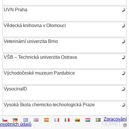
UVN Praha
Vědecká knihovna v Olomouci
Veterinární univerzita Brno
VŠB – Technická univerzita Ostrava
Východočeské muzeum Pardubice
VysocinaID
Vysoká škola chemicko-technologická Praze
Zpracování
Vysoká škola ekonomická v Praze
CESNET
osobních údajů