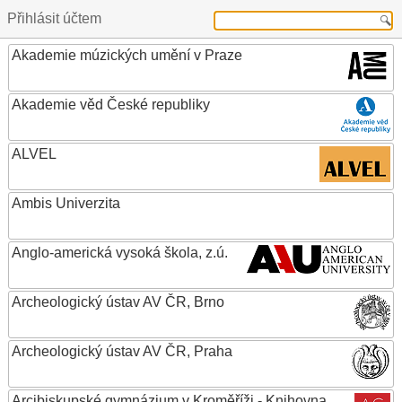
Přihlásit účtem
Akademie múzických umění v Praze
Akademie věd České republiky
ALVEL
Ambis Univerzita
Anglo-americká vysoká škola, z.ú.
Archeologický ústav AV ČR, Brno
Archeologický ústav AV ČR, Praha
Arcibiskupské gymnázium v Kroměříži - Knihovna