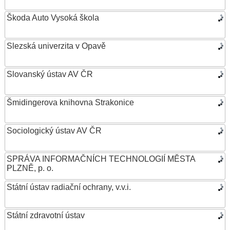
Škoda Auto Vysoká škola
Slezská univerzita v Opavě
Slovanský ústav AV ČR
Šmidingerova knihovna Strakonice
Sociologický ústav AV ČR
SPRÁVA INFORMAČNÍCH TECHNOLOGIÍ MĚSTA
PLZNĚ, p. o.
Státní ústav radiační ochrany, v.v.i.
Státní zdravotní ústav