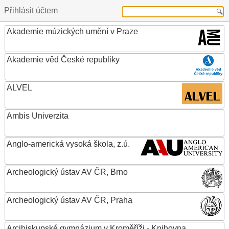
Přihlásit účtem
Akademie múzických umění v Praze
Akademie věd České republiky
ALVEL
Ambis Univerzita
Anglo-americká vysoká škola, z.ú.
Archeologický ústav AV ČR, Brno
Archeologický ústav AV ČR, Praha
Arcibiskupské gymnázium v Kroměříži - Knihovna