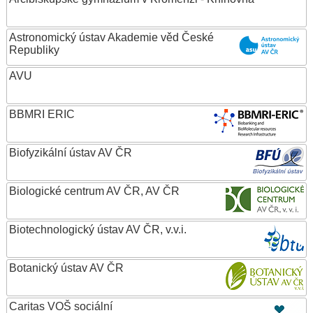
Astronomický ústav Akademie věd České
Republiky
AVU
BBMRI ERIC
Biofyzikální ústav AV ČR
Biologické centrum AV ČR, AV ČR
Biotechnologický ústav AV ČR, v.v.i.
Botanický ústav AV ČR
Caritas VOŠ sociální