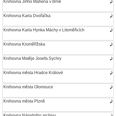
Knihovna Jiřího Mahena v Brně
Knihovna Karla Dvořáčka
Knihovna Karla Hynka Máchy v Litoměřicích
Knihovna Kroměřížska
Knihovna Matěje Josefa Sychry
Knihovna města Hradce Králové
Knihovna města Olomouce
Knihovna města Plzně
Knihovna Národního archivu