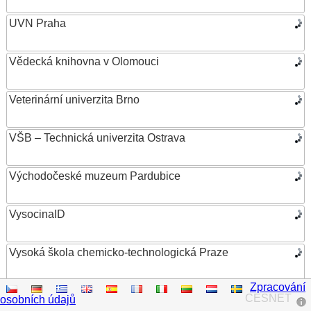
UVN Praha
Vědecká knihovna v Olomouci
Veterinární univerzita Brno
VŠB – Technická univerzita Ostrava
Východočeské muzeum Pardubice
VysocinaID
Vysoká škola chemicko-technologická Praze
Zpracování
Vysoká škola ekonomická v Praze
CESNET
osobních údajů