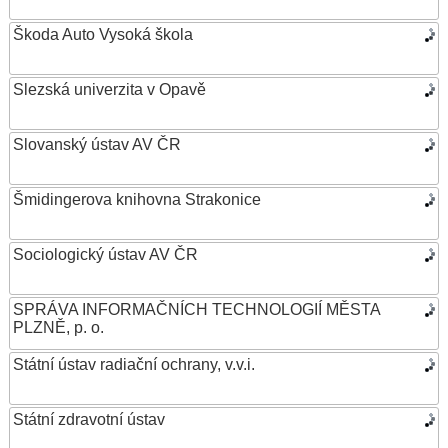
Škoda Auto Vysoká škola
Slezská univerzita v Opavě
Slovanský ústav AV ČR
Šmidingerova knihovna Strakonice
Sociologický ústav AV ČR
SPRÁVA INFORMAČNÍCH TECHNOLOGIÍ MĚSTA
PLZNĚ, p. o.
Státní ústav radiační ochrany, v.v.i.
Státní zdravotní ústav