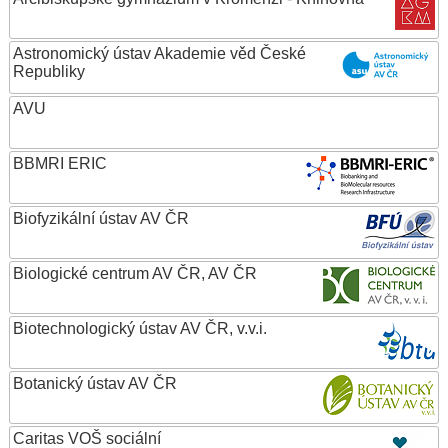
Astronomický ústav Akademie věd České
Republiky
AVU
BBMRI ERIC
Biofyzikální ústav AV ČR
Biologické centrum AV ČR, AV ČR
Biotechnologický ústav AV ČR, v.v.i.
Botanický ústav AV ČR
Caritas VOŠ sociální