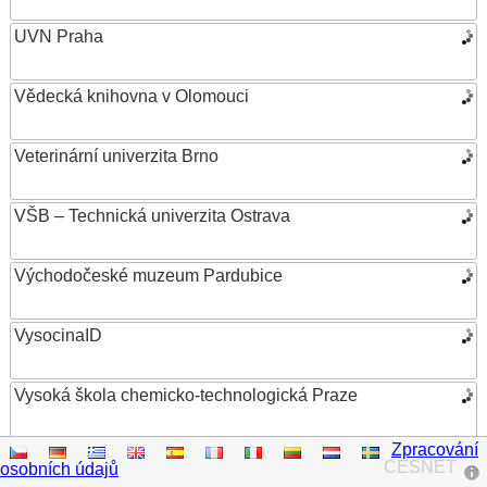
UVN Praha
Vědecká knihovna v Olomouci
Veterinární univerzita Brno
VŠB – Technická univerzita Ostrava
Východočeské muzeum Pardubice
VysocinaID
Vysoká škola chemicko-technologická Praze
Zpracování
Vysoká škola ekonomická v Praze
CESNET
osobních údajů