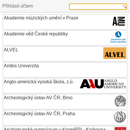
Přihlásit účtem
Akademie múzických umění v Praze
Akademie věd České republiky
ALVEL
Ambis Univerzita
Anglo-americká vysoká škola, z.ú.
Archeologický ústav AV ČR, Brno
Archeologický ústav AV ČR, Praha
Arcibiskupské gymnázium v Kroměříži - Knihovna