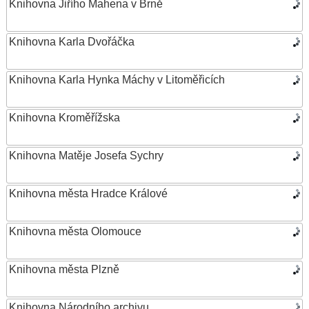
Knihovna Jiřího Mahena v Brně
Knihovna Karla Dvořáčka
Knihovna Karla Hynka Máchy v Litoměřicích
Knihovna Kroměřížska
Knihovna Matěje Josefa Sychry
Knihovna města Hradce Králové
Knihovna města Olomouce
Knihovna města Plzně
Knihovna Národního archivu