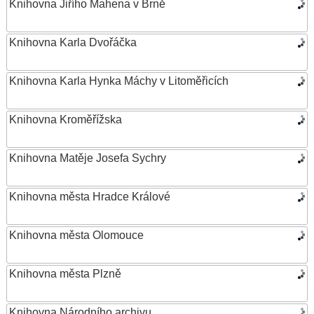
Knihovna Jiřího Mahena v Brně
Knihovna Karla Dvořáčka
Knihovna Karla Hynka Máchy v Litoměřicích
Knihovna Kroměřížska
Knihovna Matěje Josefa Sychry
Knihovna města Hradce Králové
Knihovna města Olomouce
Knihovna města Plzně
Knihovna Národního archivu