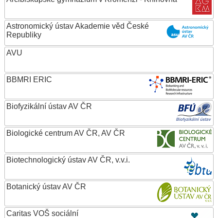
Astronomický ústav Akademie věd České
Republiky
AVU
BBMRI ERIC
Biofyzikální ústav AV ČR
Biologické centrum AV ČR, AV ČR
Biotechnologický ústav AV ČR, v.v.i.
Botanický ústav AV ČR
Caritas VOŠ sociální