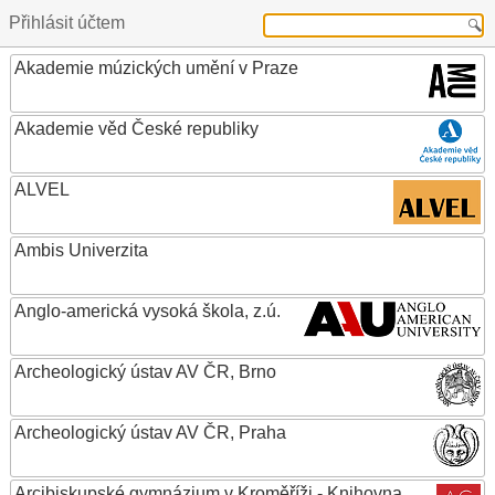
Přihlásit účtem
Akademie múzických umění v Praze
Akademie věd České republiky
ALVEL
Ambis Univerzita
Anglo-americká vysoká škola, z.ú.
Archeologický ústav AV ČR, Brno
Archeologický ústav AV ČR, Praha
Arcibiskupské gymnázium v Kroměříži - Knihovna