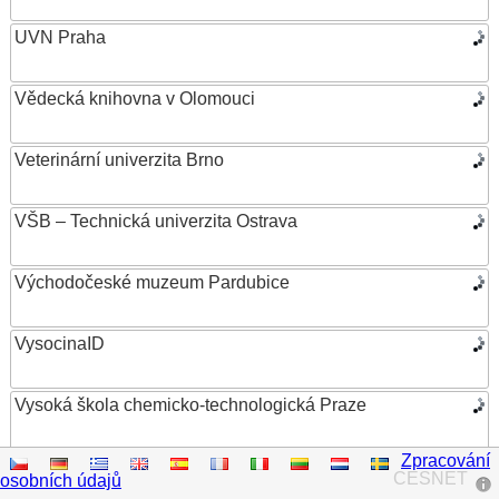
UVN Praha
Vědecká knihovna v Olomouci
Veterinární univerzita Brno
VŠB – Technická univerzita Ostrava
Východočeské muzeum Pardubice
VysocinaID
Vysoká škola chemicko-technologická Praze
Zpracování
Vysoká škola ekonomická v Praze
CESNET
osobních údajů