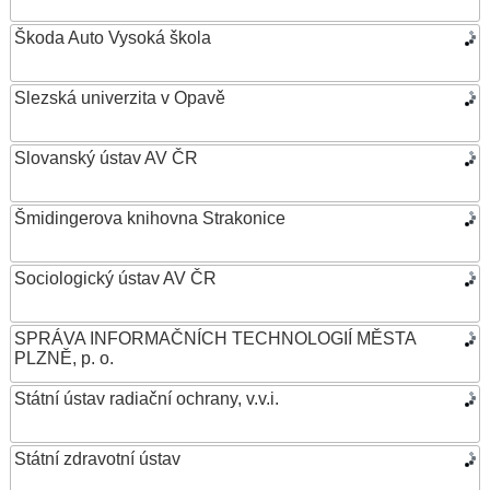
Škoda Auto Vysoká škola
Slezská univerzita v Opavě
Slovanský ústav AV ČR
Šmidingerova knihovna Strakonice
Sociologický ústav AV ČR
SPRÁVA INFORMAČNÍCH TECHNOLOGIÍ MĚSTA
PLZNĚ, p. o.
Státní ústav radiační ochrany, v.v.i.
Státní zdravotní ústav