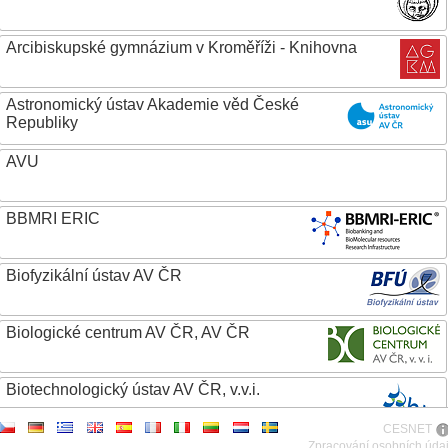
Arcibiskupské gymnázium v Kroměříži - Knihovna
Astronomický ústav Akademie věd České
Republiky
AVU
BBMRI ERIC
Biofyzikální ústav AV ČR
Biologické centrum AV ČR, AV ČR
Biotechnologický ústav AV ČR, v.v.i.
CESNET
Botanický ústav AV ČR
Zpracování osobních úda