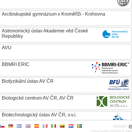
Arcibiskupské gymnázium v Kroměříži - Knihovna
Astronomický ústav Akademie věd České
Republiky
AVU
BBMRI ERIC
Biofyzikální ústav AV ČR
Biologické centrum AV ČR, AV ČR
Biotechnologický ústav AV ČR, v.v.i.
CESNET
Botanický ústav AV ČR
Zpracování osobních úda