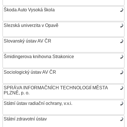
Škoda Auto Vysoká škola
Slezská univerzita v Opavě
Slovanský ústav AV ČR
Šmidingerova knihovna Strakonice
Sociologický ústav AV ČR
SPRÁVA INFORMAČNÍCH TECHNOLOGIÍ MĚSTA
PLZNĚ, p. o.
Státní ústav radiační ochrany, v.v.i.
Státní zdravotní ústav