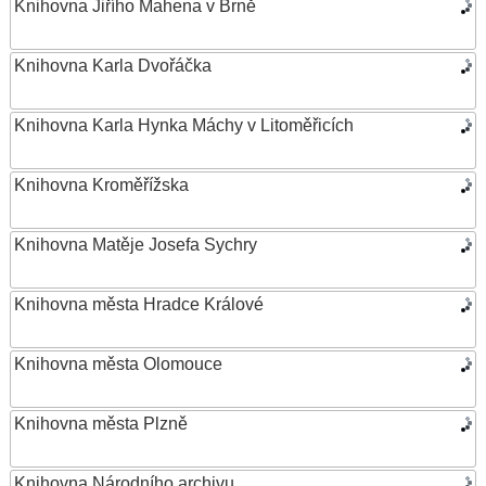
Knihovna Jiřího Mahena v Brně
Knihovna Karla Dvořáčka
Knihovna Karla Hynka Máchy v Litoměřicích
Knihovna Kroměřížska
Knihovna Matěje Josefa Sychry
Knihovna města Hradce Králové
Knihovna města Olomouce
Knihovna města Plzně
Knihovna Národního archivu