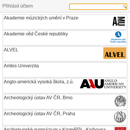
Přihlásit účtem
Akademie múzických umění v Praze
Akademie věd České republiky
ALVEL
Ambis Univerzita
Anglo-americká vysoká škola, z.ú.
Archeologický ústav AV ČR, Brno
Archeologický ústav AV ČR, Praha
Arcibiskupské gymnázium v Kroměříži - Knihovna