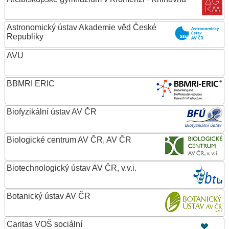
Astronomický ústav Akademie věd České
Republiky
AVU
BBMRI ERIC
Biofyzikální ústav AV ČR
Biologické centrum AV ČR, AV ČR
Biotechnologický ústav AV ČR, v.v.i.
Botanický ústav AV ČR
Caritas VOŠ sociální