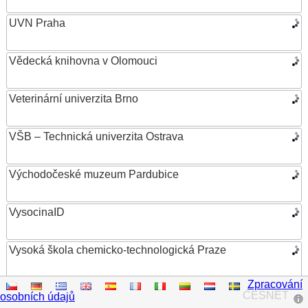
UVN Praha
Vědecká knihovna v Olomouci
Veterinární univerzita Brno
VŠB – Technická univerzita Ostrava
Východočeské muzeum Pardubice
VysocinaID
Vysoká škola chemicko-technologická Praze
Zpracování
Vysoká škola ekonomická v Praze
CESNET
osobních údajů