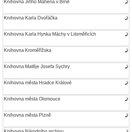
Knihovna Jiřího Mahena v Brně
Knihovna Karla Dvořáčka
Knihovna Karla Hynka Máchy v Litoměřicích
Knihovna Kroměřížska
Knihovna Matěje Josefa Sychry
Knihovna města Hradce Králové
Knihovna města Olomouce
Knihovna města Plzně
Knihovna Národního archivu