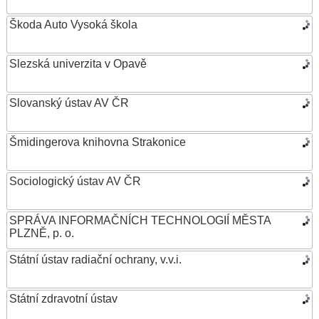
Škoda Auto Vysoká škola
Slezská univerzita v Opavě
Slovanský ústav AV ČR
Šmidingerova knihovna Strakonice
Sociologický ústav AV ČR
SPRÁVA INFORMAČNÍCH TECHNOLOGIÍ MĚSTA
PLZNĚ, p. o.
Státní ústav radiační ochrany, v.v.i.
Státní zdravotní ústav