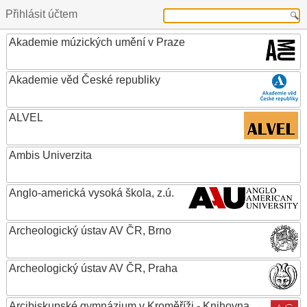
Přihlásit účtem
Akademie múzických umění v Praze
Akademie věd České republiky
ALVEL
Ambis Univerzita
Anglo-americká vysoká škola, z.ú.
Archeologický ústav AV ČR, Brno
Archeologický ústav AV ČR, Praha
Arcibiskupské gymnázium v Kroměříži - Knihovna