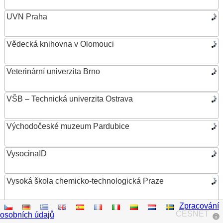
UVN Praha
Vědecká knihovna v Olomouci
Veterinární univerzita Brno
VŠB – Technická univerzita Ostrava
Východočeské muzeum Pardubice
VysocinaID
Vysoká škola chemicko-technologická Praze
Zpracování
Vysoká škola ekonomická v Praze
CESNET
osobních údajů