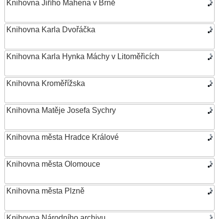
Knihovna Jiřího Mahena v Brně
Knihovna Karla Dvořáčka
Knihovna Karla Hynka Máchy v Litoměřicích
Knihovna Kroměřížska
Knihovna Matěje Josefa Sychry
Knihovna města Hradce Králové
Knihovna města Olomouce
Knihovna města Plzně
Knihovna Národního archivu