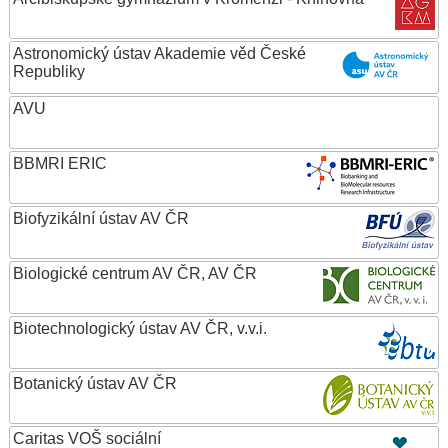
Astronomický ústav Akademie věd České
Republiky
AVU
BBMRI ERIC
Biofyzikální ústav AV ČR
Biologické centrum AV ČR, AV ČR
Biotechnologický ústav AV ČR, v.v.i.
Botanický ústav AV ČR
Caritas VOŠ sociální