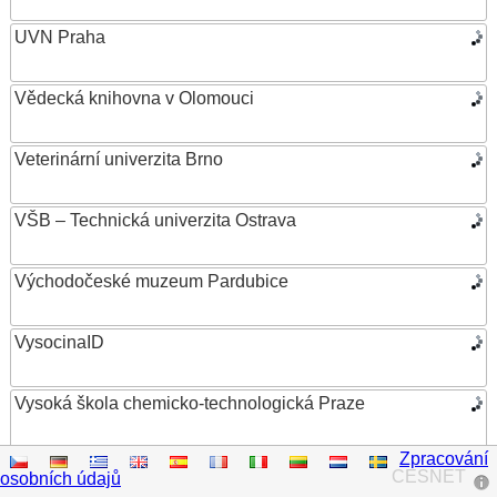
UVN Praha
Vědecká knihovna v Olomouci
Veterinární univerzita Brno
VŠB – Technická univerzita Ostrava
Východočeské muzeum Pardubice
VysocinaID
Vysoká škola chemicko-technologická Praze
Zpracování
Vysoká škola ekonomická v Praze
CESNET
osobních údajů