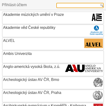
Přihlásit účtem
Akademie múzických umění v Praze
Akademie věd České republiky
ALVEL
Ambis Univerzita
Anglo-americká vysoká škola, z.ú.
Archeologický ústav AV ČR, Brno
Archeologický ústav AV ČR, Praha
Arcibiskupské gymnázium v Kroměříži - Knihovna