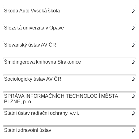
Škoda Auto Vysoká škola
Slezská univerzita v Opavě
Slovanský ústav AV ČR
Šmidingerova knihovna Strakonice
Sociologický ústav AV ČR
SPRÁVA INFORMAČNÍCH TECHNOLOGIÍ MĚSTA
PLZNĚ, p. o.
Státní ústav radiační ochrany, v.v.i.
Státní zdravotní ústav