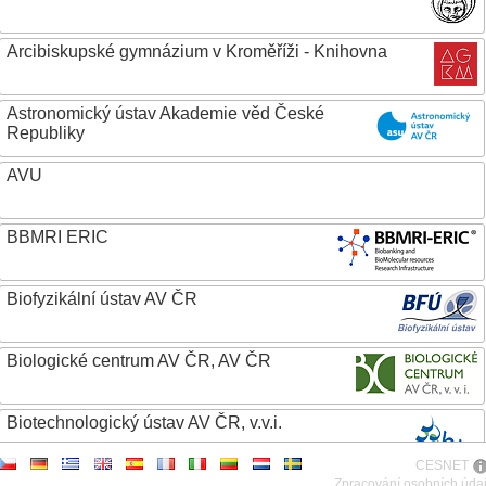
Arcibiskupské gymnázium v Kroměříži - Knihovna
Astronomický ústav Akademie věd České
Republiky
AVU
BBMRI ERIC
Biofyzikální ústav AV ČR
Biologické centrum AV ČR, AV ČR
Biotechnologický ústav AV ČR, v.v.i.
CESNET
Botanický ústav AV ČR
Zpracování osobních úda