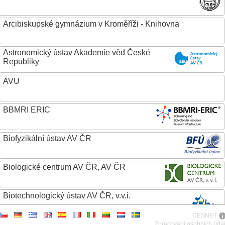
Arcibiskupské gymnázium v Kroměříži - Knihovna
Astronomický ústav Akademie věd České
Republiky
AVU
BBMRI ERIC
Biofyzikální ústav AV ČR
Biologické centrum AV ČR, AV ČR
Biotechnologický ústav AV ČR, v.v.i.
CESNET
Botanický ústav AV ČR
Zpracování osobních úda