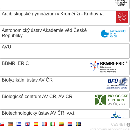
Arcibiskupské gymnázium v Kroměříži - Knihovna
Astronomický ústav Akademie věd České
Republiky
AVU
BBMRI ERIC
Biofyzikální ústav AV ČR
Biologické centrum AV ČR, AV ČR
Biotechnologický ústav AV ČR, v.v.i.
CESNET
Botanický ústav AV ČR
Zpracování osobních úda