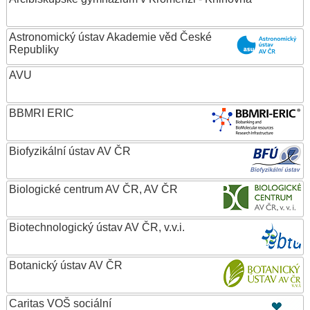
Astronomický ústav Akademie věd České
Republiky
AVU
BBMRI ERIC
Biofyzikální ústav AV ČR
Biologické centrum AV ČR, AV ČR
Biotechnologický ústav AV ČR, v.v.i.
Botanický ústav AV ČR
Caritas VOŠ sociální