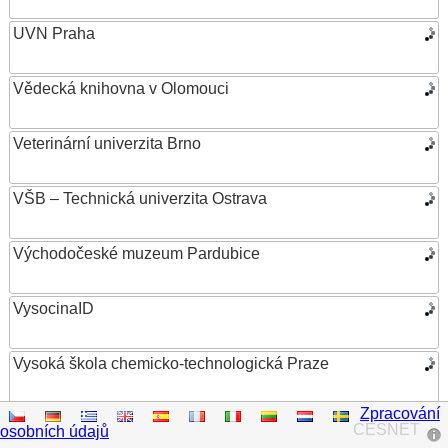
UVN Praha
Vědecká knihovna v Olomouci
Veterinární univerzita Brno
VŠB – Technická univerzita Ostrava
Východočeské muzeum Pardubice
VysocinaID
Vysoká škola chemicko-technologická Praze
Zpracování
Vysoká škola ekonomická v Praze
CESNET
osobních údajů