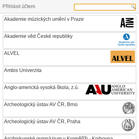
Přihlásit účtem
Akademie múzických umění v Praze
Akademie věd České republiky
ALVEL
Ambis Univerzita
Anglo-americká vysoká škola, z.ú.
Archeologický ústav AV ČR, Brno
Archeologický ústav AV ČR, Praha
Arcibiskupské gymnázium v Kroměříži - Knihovna