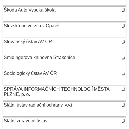
Škoda Auto Vysoká škola
Slezská univerzita v Opavě
Slovanský ústav AV ČR
Šmidingerova knihovna Strakonice
Sociologický ústav AV ČR
SPRÁVA INFORMAČNÍCH TECHNOLOGIÍ MĚSTA
PLZNĚ, p. o.
Státní ústav radiační ochrany, v.v.i.
Státní zdravotní ústav