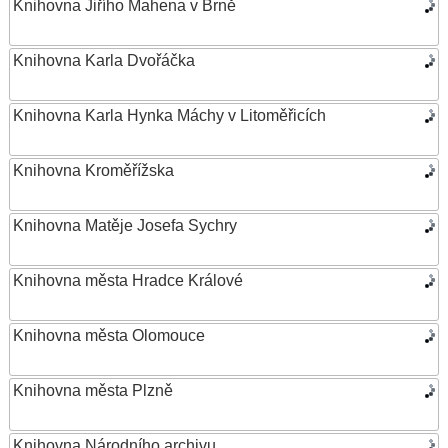
Knihovna Jiřího Mahena v Brně
Knihovna Karla Dvořáčka
Knihovna Karla Hynka Máchy v Litoměřicích
Knihovna Kroměřížska
Knihovna Matěje Josefa Sychry
Knihovna města Hradce Králové
Knihovna města Olomouce
Knihovna města Plzně
Knihovna Národního archivu