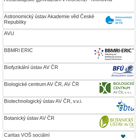
Astronomický ústav Akademie věd České
Republiky
AVU
BBMRI ERIC
Biofyzikální ústav AV ČR
Biologické centrum AV ČR, AV ČR
Biotechnologický ústav AV ČR, v.v.i.
Botanický ústav AV ČR
Caritas VOŠ sociální