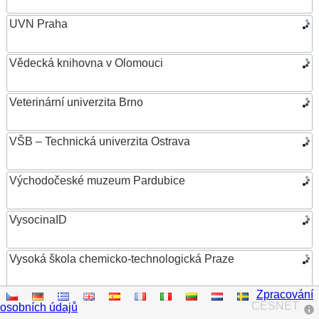
UVN Praha
Vědecká knihovna v Olomouci
Veterinární univerzita Brno
VŠB – Technická univerzita Ostrava
Východočeské muzeum Pardubice
VysocinaID
Vysoká škola chemicko-technologická Praze
Zpracování
Vysoká škola ekonomická v Praze
CESNET
osobních údajů