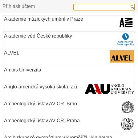
Přihlásit účtem
Akademie múzických umění v Praze
Akademie věd České republiky
ALVEL
Ambis Univerzita
Anglo-americká vysoká škola, z.ú.
Archeologický ústav AV ČR, Brno
Archeologický ústav AV ČR, Praha
Arcibiskupské gymnázium v Kroměříži - Knihovna