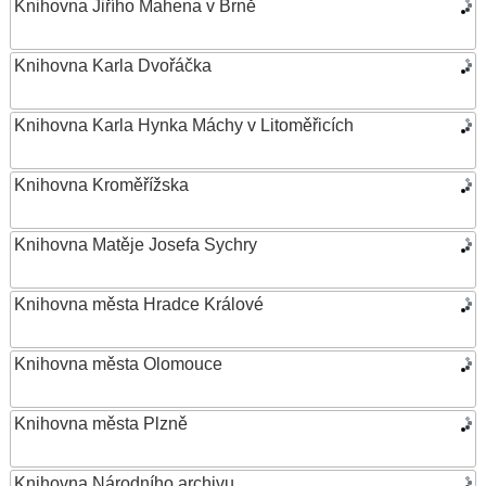
Knihovna Jiřího Mahena v Brně
Knihovna Karla Dvořáčka
Knihovna Karla Hynka Máchy v Litoměřicích
Knihovna Kroměřížska
Knihovna Matěje Josefa Sychry
Knihovna města Hradce Králové
Knihovna města Olomouce
Knihovna města Plzně
Knihovna Národního archivu