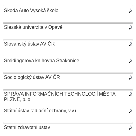
Škoda Auto Vysoká škola
Slezská univerzita v Opavě
Slovanský ústav AV ČR
Šmidingerova knihovna Strakonice
Sociologický ústav AV ČR
SPRÁVA INFORMAČNÍCH TECHNOLOGIÍ MĚSTA
PLZNĚ, p. o.
Státní ústav radiační ochrany, v.v.i.
Státní zdravotní ústav