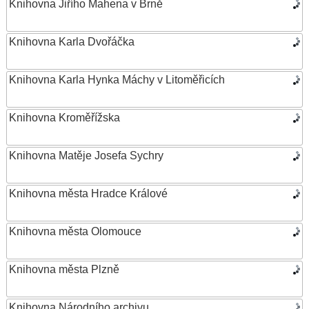
Knihovna Jiřího Mahena v Brně
Knihovna Karla Dvořáčka
Knihovna Karla Hynka Máchy v Litoměřicích
Knihovna Kroměřížska
Knihovna Matěje Josefa Sychry
Knihovna města Hradce Králové
Knihovna města Olomouce
Knihovna města Plzně
Knihovna Národního archivu