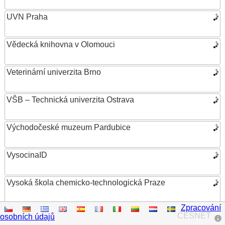
UVN Praha
Vědecká knihovna v Olomouci
Veterinární univerzita Brno
VŠB – Technická univerzita Ostrava
Východočeské muzeum Pardubice
VysocinaID
Vysoká škola chemicko-technologická Praze
Zpracování
Vysoká škola ekonomická v Praze
CESNET
osobních údajů