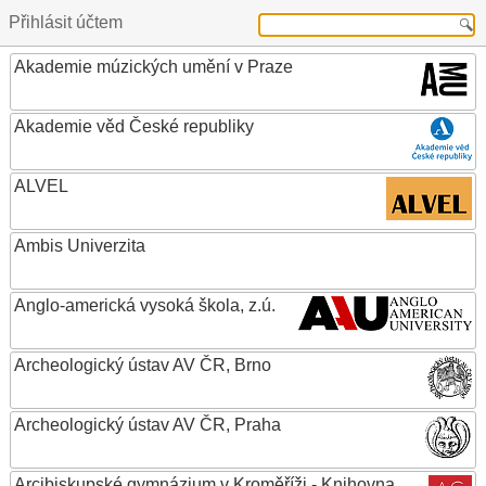
Přihlásit účtem
Akademie múzických umění v Praze
Akademie věd České republiky
ALVEL
Ambis Univerzita
Anglo-americká vysoká škola, z.ú.
Archeologický ústav AV ČR, Brno
Archeologický ústav AV ČR, Praha
Arcibiskupské gymnázium v Kroměříži - Knihovna