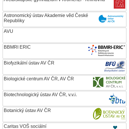
Astronomický ústav Akademie věd České
Republiky
AVU
BBMRI ERIC
Biofyzikální ústav AV ČR
Biologické centrum AV ČR, AV ČR
Biotechnologický ústav AV ČR, v.v.i.
Botanický ústav AV ČR
Caritas VOŠ sociální