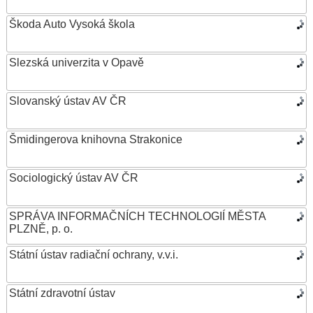
Škoda Auto Vysoká škola
Slezská univerzita v Opavě
Slovanský ústav AV ČR
Šmidingerova knihovna Strakonice
Sociologický ústav AV ČR
SPRÁVA INFORMAČNÍCH TECHNOLOGIÍ MĚSTA
PLZNĚ, p. o.
Státní ústav radiační ochrany, v.v.i.
Státní zdravotní ústav