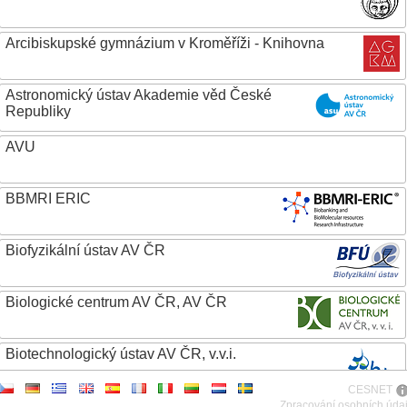
Arcibiskupské gymnázium v Kroměříži - Knihovna
Astronomický ústav Akademie věd České
Republiky
AVU
BBMRI ERIC
Biofyzikální ústav AV ČR
Biologické centrum AV ČR, AV ČR
Biotechnologický ústav AV ČR, v.v.i.
CESNET
Botanický ústav AV ČR
Zpracování osobních úda