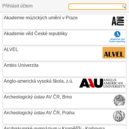
Přihlásit účtem
Akademie múzických umění v Praze
Akademie věd České republiky
ALVEL
Ambis Univerzita
Anglo-americká vysoká škola, z.ú.
Archeologický ústav AV ČR, Brno
Archeologický ústav AV ČR, Praha
Arcibiskupské gymnázium v Kroměříži - Knihovna