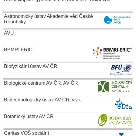
Astronomický ústav Akademie věd České
Republiky
AVU
BBMRI ERIC
Biofyzikální ústav AV ČR
Biologické centrum AV ČR, AV ČR
Biotechnologický ústav AV ČR, v.v.i.
Botanický ústav AV ČR
Caritas VOŠ sociální