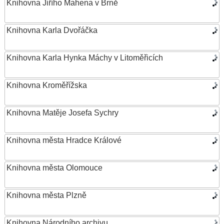
Knihovna Jiřího Mahena v Brně
Knihovna Karla Dvořáčka
Knihovna Karla Hynka Máchy v Litoměřicích
Knihovna Kroměřížska
Knihovna Matěje Josefa Sychry
Knihovna města Hradce Králové
Knihovna města Olomouce
Knihovna města Plzně
Knihovna Národního archivu