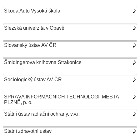
Škoda Auto Vysoká škola
Slezská univerzita v Opavě
Slovanský ústav AV ČR
Šmidingerova knihovna Strakonice
Sociologický ústav AV ČR
SPRÁVA INFORMAČNÍCH TECHNOLOGIÍ MĚSTA
PLZNĚ, p. o.
Státní ústav radiační ochrany, v.v.i.
Státní zdravotní ústav