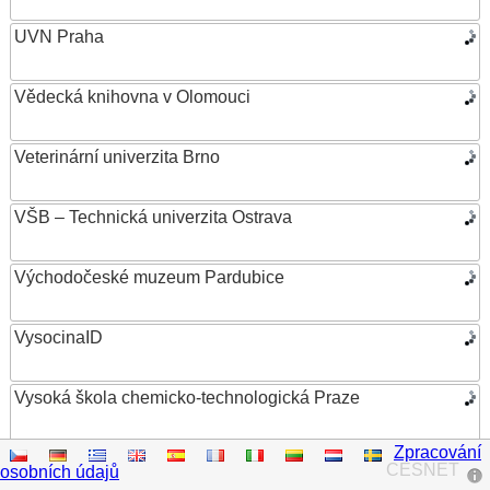
UVN Praha
Vědecká knihovna v Olomouci
Veterinární univerzita Brno
VŠB – Technická univerzita Ostrava
Východočeské muzeum Pardubice
VysocinaID
Vysoká škola chemicko-technologická Praze
Zpracování
Vysoká škola ekonomická v Praze
CESNET
osobních údajů