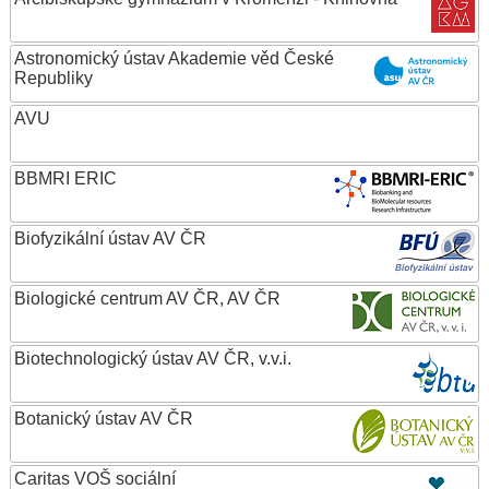
Astronomický ústav Akademie věd České
Republiky
AVU
BBMRI ERIC
Biofyzikální ústav AV ČR
Biologické centrum AV ČR, AV ČR
Biotechnologický ústav AV ČR, v.v.i.
Botanický ústav AV ČR
Caritas VOŠ sociální