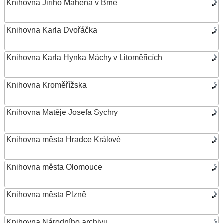
Knihovna Jiřího Mahena v Brně
Knihovna Karla Dvořáčka
Knihovna Karla Hynka Máchy v Litoměřicích
Knihovna Kroměřížska
Knihovna Matěje Josefa Sychry
Knihovna města Hradce Králové
Knihovna města Olomouce
Knihovna města Plzně
Knihovna Národního archivu