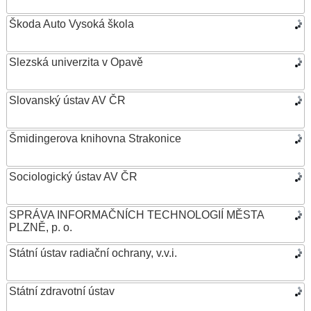
Škoda Auto Vysoká škola
Slezská univerzita v Opavě
Slovanský ústav AV ČR
Šmidingerova knihovna Strakonice
Sociologický ústav AV ČR
SPRÁVA INFORMAČNÍCH TECHNOLOGIÍ MĚSTA
PLZNĚ, p. o.
Státní ústav radiační ochrany, v.v.i.
Státní zdravotní ústav