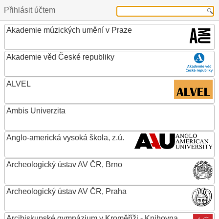
Přihlásit účtem
Akademie múzických umění v Praze
Akademie věd České republiky
ALVEL
Ambis Univerzita
Anglo-americká vysoká škola, z.ú.
Archeologický ústav AV ČR, Brno
Archeologický ústav AV ČR, Praha
Arcibiskupské gymnázium v Kroměříži - Knihovna