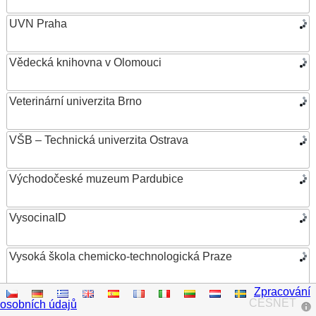
UVN Praha
Vědecká knihovna v Olomouci
Veterinární univerzita Brno
VŠB – Technická univerzita Ostrava
Východočeské muzeum Pardubice
VysocinaID
Vysoká škola chemicko-technologická Praze
Zpracování
Vysoká škola ekonomická v Praze
CESNET
osobních údajů