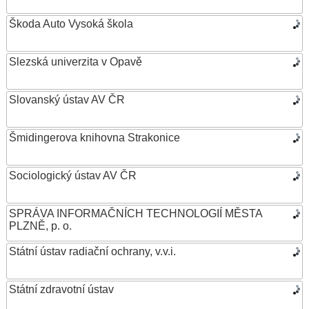
Škoda Auto Vysoká škola
Slezská univerzita v Opavě
Slovanský ústav AV ČR
Šmidingerova knihovna Strakonice
Sociologický ústav AV ČR
SPRÁVA INFORMAČNÍCH TECHNOLOGIÍ MĚSTA
PLZNĚ, p. o.
Státní ústav radiační ochrany, v.v.i.
Státní zdravotní ústav