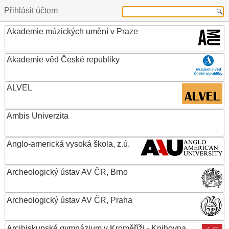
Přihlásit účtem
Akademie múzických umění v Praze
Akademie věd České republiky
ALVEL
Ambis Univerzita
Anglo-americká vysoká škola, z.ú.
Archeologický ústav AV ČR, Brno
Archeologický ústav AV ČR, Praha
Arcibiskupské gymnázium v Kroměříži - Knihovna