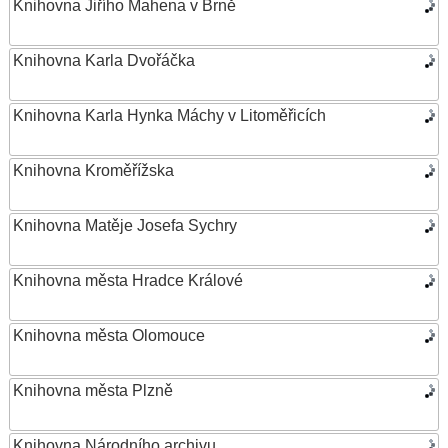
Knihovna Jiřího Mahena v Brně
Knihovna Karla Dvořáčka
Knihovna Karla Hynka Máchy v Litoměřicích
Knihovna Kroměřížska
Knihovna Matěje Josefa Sychry
Knihovna města Hradce Králové
Knihovna města Olomouce
Knihovna města Plzně
Knihovna Národního archivu