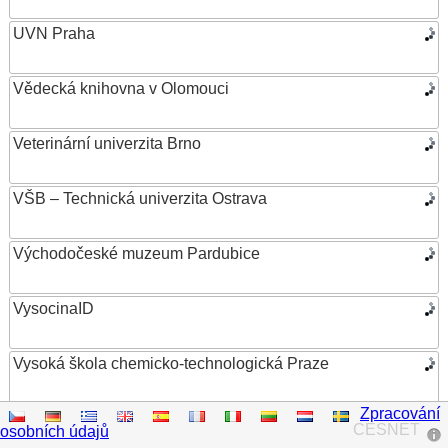
UVN Praha
Vědecká knihovna v Olomouci
Veterinární univerzita Brno
VŠB – Technická univerzita Ostrava
Východočeské muzeum Pardubice
VysocinaID
Vysoká škola chemicko-technologická Praze
Zpracování
Vysoká škola ekonomická v Praze
CESNET
osobních údajů