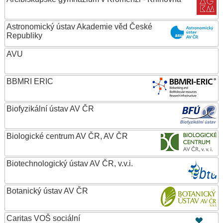
Astronomický ústav Akademie věd České
Republiky
AVU
BBMRI ERIC
Biofyzikální ústav AV ČR
Biologické centrum AV ČR, AV ČR
Biotechnologický ústav AV ČR, v.v.i.
Botanický ústav AV ČR
Caritas VOŠ sociální