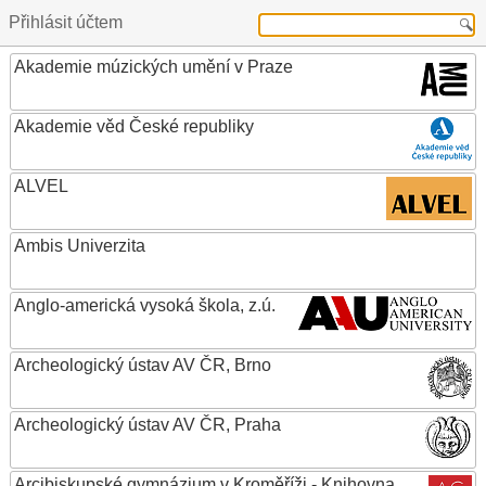
Přihlásit účtem
Akademie múzických umění v Praze
Akademie věd České republiky
ALVEL
Ambis Univerzita
Anglo-americká vysoká škola, z.ú.
Archeologický ústav AV ČR, Brno
Archeologický ústav AV ČR, Praha
Arcibiskupské gymnázium v Kroměříži - Knihovna