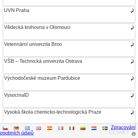
UVN Praha
Vědecká knihovna v Olomouci
Veterinární univerzita Brno
VŠB – Technická univerzita Ostrava
Východočeské muzeum Pardubice
VysocinaID
Vysoká škola chemicko-technologická Praze
Zpracování
Vysoká škola ekonomická v Praze
CESNET
osobních údajů