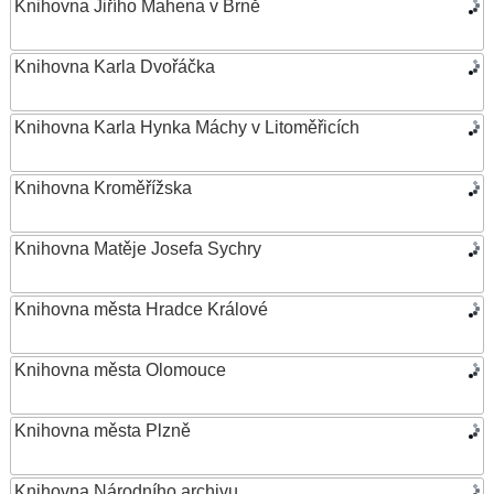
Knihovna Jiřího Mahena v Brně
Knihovna Karla Dvořáčka
Knihovna Karla Hynka Máchy v Litoměřicích
Knihovna Kroměřížska
Knihovna Matěje Josefa Sychry
Knihovna města Hradce Králové
Knihovna města Olomouce
Knihovna města Plzně
Knihovna Národního archivu