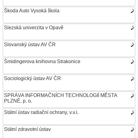
Škoda Auto Vysoká škola
Slezská univerzita v Opavě
Slovanský ústav AV ČR
Šmidingerova knihovna Strakonice
Sociologický ústav AV ČR
SPRÁVA INFORMAČNÍCH TECHNOLOGIÍ MĚSTA
PLZNĚ, p. o.
Státní ústav radiační ochrany, v.v.i.
Státní zdravotní ústav