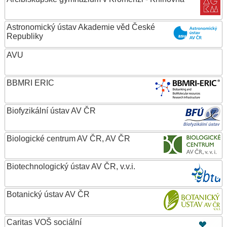
Astronomický ústav Akademie věd České
Republiky
AVU
BBMRI ERIC
Biofyzikální ústav AV ČR
Biologické centrum AV ČR, AV ČR
Biotechnologický ústav AV ČR, v.v.i.
Botanický ústav AV ČR
Caritas VOŠ sociální