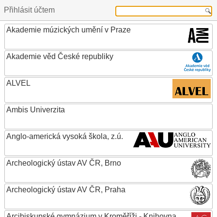
Přihlásit účtem
Akademie múzických umění v Praze
Akademie věd České republiky
ALVEL
Ambis Univerzita
Anglo-americká vysoká škola, z.ú.
Archeologický ústav AV ČR, Brno
Archeologický ústav AV ČR, Praha
Arcibiskupské gymnázium v Kroměříži - Knihovna