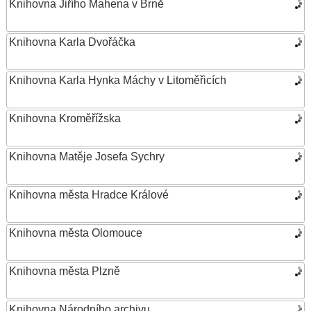
Knihovna Jiřího Mahena v Brně
Knihovna Karla Dvořáčka
Knihovna Karla Hynka Máchy v Litoměřicích
Knihovna Kroměřížska
Knihovna Matěje Josefa Sychry
Knihovna města Hradce Králové
Knihovna města Olomouce
Knihovna města Plzně
Knihovna Národního archivu