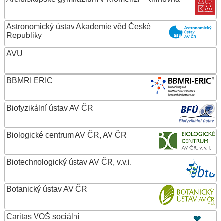
Astronomický ústav Akademie věd České
Republiky
AVU
BBMRI ERIC
Biofyzikální ústav AV ČR
Biologické centrum AV ČR, AV ČR
Biotechnologický ústav AV ČR, v.v.i.
Botanický ústav AV ČR
Caritas VOŠ sociální