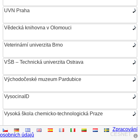
UVN Praha
Vědecká knihovna v Olomouci
Veterinární univerzita Brno
VŠB – Technická univerzita Ostrava
Východočeské muzeum Pardubice
VysocinaID
Vysoká škola chemicko-technologická Praze
Zpracování
Vysoká škola ekonomická v Praze
CESNET
osobních údajů