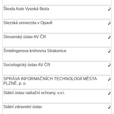
Škoda Auto Vysoká škola
Slezská univerzita v Opavě
Slovanský ústav AV ČR
Šmidingerova knihovna Strakonice
Sociologický ústav AV ČR
SPRÁVA INFORMAČNÍCH TECHNOLOGIÍ MĚSTA
PLZNĚ, p. o.
Státní ústav radiační ochrany, v.v.i.
Státní zdravotní ústav