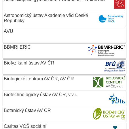
Astronomický ústav Akademie věd České
Republiky
AVU
BBMRI ERIC
Biofyzikální ústav AV ČR
Biologické centrum AV ČR, AV ČR
Biotechnologický ústav AV ČR, v.v.i.
Botanický ústav AV ČR
Caritas VOŠ sociální