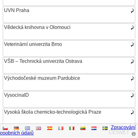
UVN Praha
Vědecká knihovna v Olomouci
Veterinární univerzita Brno
VŠB – Technická univerzita Ostrava
Východočeské muzeum Pardubice
VysocinaID
Vysoká škola chemicko-technologická Praze
Zpracování
Vysoká škola ekonomická v Praze
CESNET
osobních údajů