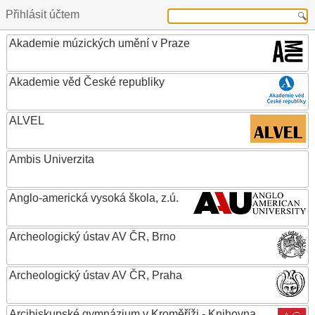
Přihlásit účtem
Akademie múzických umění v Praze
Akademie věd České republiky
ALVEL
Ambis Univerzita
Anglo-americká vysoká škola, z.ú.
Archeologický ústav AV ČR, Brno
Archeologický ústav AV ČR, Praha
Arcibiskupské gymnázium v Kroměříži - Knihovna