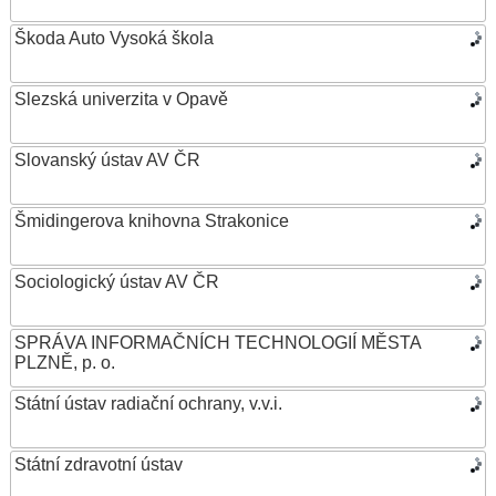
Škoda Auto Vysoká škola
Slezská univerzita v Opavě
Slovanský ústav AV ČR
Šmidingerova knihovna Strakonice
Sociologický ústav AV ČR
SPRÁVA INFORMAČNÍCH TECHNOLOGIÍ MĚSTA
PLZNĚ, p. o.
Státní ústav radiační ochrany, v.v.i.
Státní zdravotní ústav