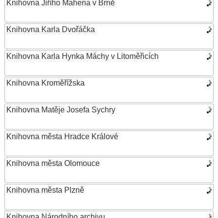
Knihovna Jiřího Mahena v Brně
Knihovna Karla Dvořáčka
Knihovna Karla Hynka Máchy v Litoměřicích
Knihovna Kroměřížska
Knihovna Matěje Josefa Sychry
Knihovna města Hradce Králové
Knihovna města Olomouce
Knihovna města Plzně
Knihovna Národního archivu