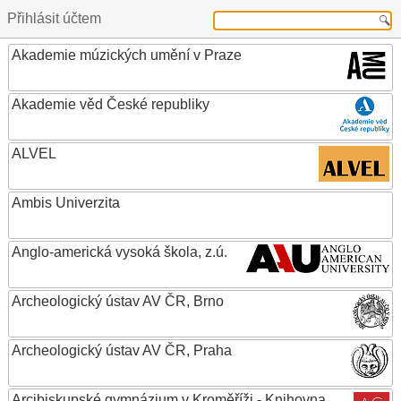
Přihlásit účtem
Akademie múzických umění v Praze
Akademie věd České republiky
ALVEL
Ambis Univerzita
Anglo-americká vysoká škola, z.ú.
Archeologický ústav AV ČR, Brno
Archeologický ústav AV ČR, Praha
Arcibiskupské gymnázium v Kroměříži - Knihovna