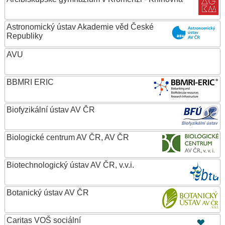
Astronomický ústav Akademie věd České
Republiky
AVU
BBMRI ERIC
Biofyzikální ústav AV ČR
Biologické centrum AV ČR, AV ČR
Biotechnologický ústav AV ČR, v.v.i.
Botanický ústav AV ČR
Caritas VOŠ sociální