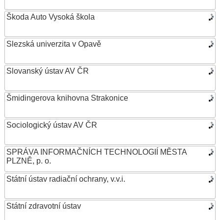
Škoda Auto Vysoká škola
Slezská univerzita v Opavě
Slovanský ústav AV ČR
Šmidingerova knihovna Strakonice
Sociologický ústav AV ČR
SPRÁVA INFORMAČNÍCH TECHNOLOGIÍ MĚSTA
PLZNĚ, p. o.
Státní ústav radiační ochrany, v.v.i.
Státní zdravotní ústav