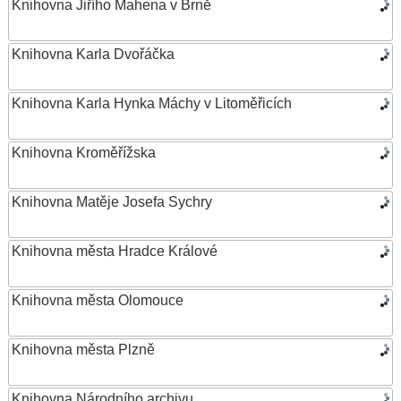
Knihovna Jiřího Mahena v Brně
Knihovna Karla Dvořáčka
Knihovna Karla Hynka Máchy v Litoměřicích
Knihovna Kroměřížska
Knihovna Matěje Josefa Sychry
Knihovna města Hradce Králové
Knihovna města Olomouce
Knihovna města Plzně
Knihovna Národního archivu