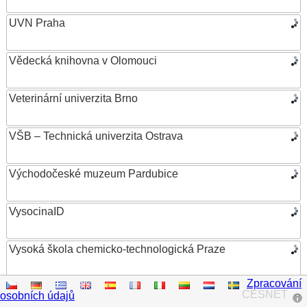
UVN Praha
Vědecká knihovna v Olomouci
Veterinární univerzita Brno
VŠB – Technická univerzita Ostrava
Východočeské muzeum Pardubice
VysocinaID
Vysoká škola chemicko-technologická Praze
Zpracování
Vysoká škola ekonomická v Praze
CESNET
osobních údajů