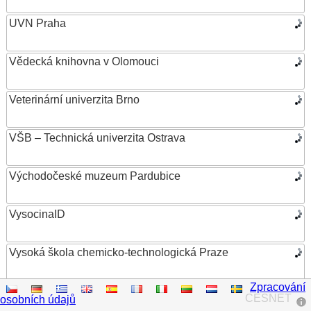
UVN Praha
Vědecká knihovna v Olomouci
Veterinární univerzita Brno
VŠB – Technická univerzita Ostrava
Východočeské muzeum Pardubice
VysocinaID
Vysoká škola chemicko-technologická Praze
Zpracování
Vysoká škola ekonomická v Praze
CESNET
osobních údajů