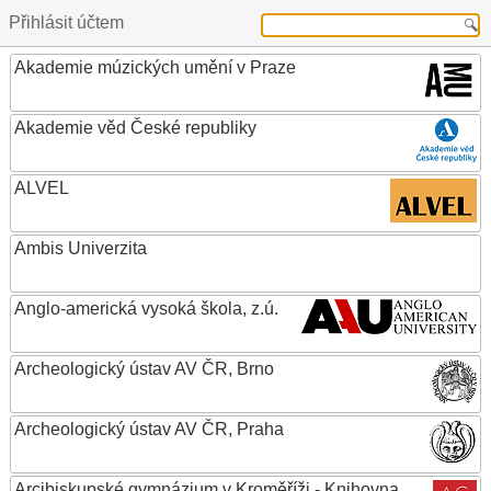
Přihlásit účtem
Akademie múzických umění v Praze
Akademie věd České republiky
ALVEL
Ambis Univerzita
Anglo-americká vysoká škola, z.ú.
Archeologický ústav AV ČR, Brno
Archeologický ústav AV ČR, Praha
Arcibiskupské gymnázium v Kroměříži - Knihovna