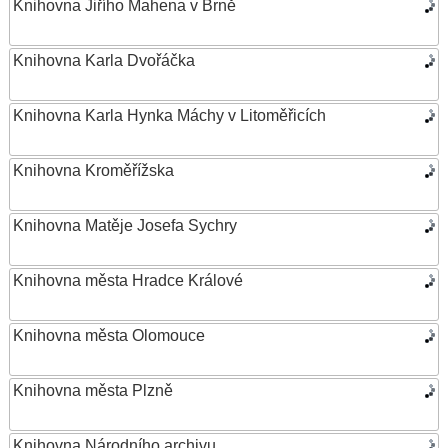
Knihovna Jiřího Mahena v Brně
Knihovna Karla Dvořáčka
Knihovna Karla Hynka Máchy v Litoměřicích
Knihovna Kroměřížska
Knihovna Matěje Josefa Sychry
Knihovna města Hradce Králové
Knihovna města Olomouce
Knihovna města Plzně
Knihovna Národního archivu