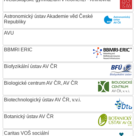
Astronomický ústav Akademie věd České
Republiky
AVU
BBMRI ERIC
Biofyzikální ústav AV ČR
Biologické centrum AV ČR, AV ČR
Biotechnologický ústav AV ČR, v.v.i.
Botanický ústav AV ČR
Caritas VOŠ sociální