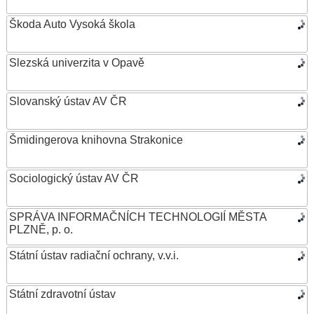
Škoda Auto Vysoká škola
Slezská univerzita v Opavě
Slovanský ústav AV ČR
Šmidingerova knihovna Strakonice
Sociologický ústav AV ČR
SPRÁVA INFORMAČNÍCH TECHNOLOGIÍ MĚSTA
PLZNĚ, p. o.
Státní ústav radiační ochrany, v.v.i.
Státní zdravotní ústav