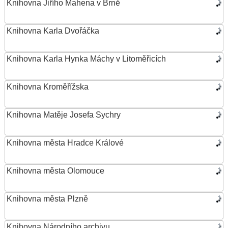
Knihovna Jiřího Mahena v Brně
Knihovna Karla Dvořáčka
Knihovna Karla Hynka Máchy v Litoměřicích
Knihovna Kroměřížska
Knihovna Matěje Josefa Sychry
Knihovna města Hradce Králové
Knihovna města Olomouce
Knihovna města Plzně
Knihovna Národního archivu