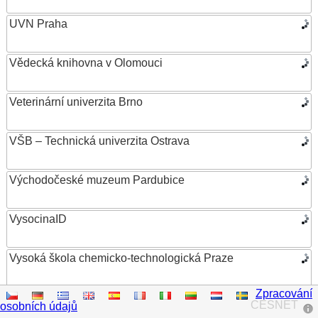
UVN Praha
Vědecká knihovna v Olomouci
Veterinární univerzita Brno
VŠB – Technická univerzita Ostrava
Východočeské muzeum Pardubice
VysocinaID
Vysoká škola chemicko-technologická Praze
Zpracování
Vysoká škola ekonomická v Praze
CESNET
osobních údajů