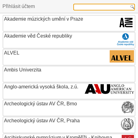
Přihlásit účtem
Akademie múzických umění v Praze
Akademie věd České republiky
ALVEL
Ambis Univerzita
Anglo-americká vysoká škola, z.ú.
Archeologický ústav AV ČR, Brno
Archeologický ústav AV ČR, Praha
Arcibiskupské gymnázium v Kroměříži - Knihovna