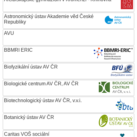
Astronomický ústav Akademie věd České
Republiky
AVU
BBMRI ERIC
Biofyzikální ústav AV ČR
Biologické centrum AV ČR, AV ČR
Biotechnologický ústav AV ČR, v.v.i.
Botanický ústav AV ČR
Caritas VOŠ sociální