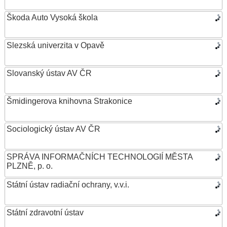
Škoda Auto Vysoká škola
Slezská univerzita v Opavě
Slovanský ústav AV ČR
Šmidingerova knihovna Strakonice
Sociologický ústav AV ČR
SPRÁVA INFORMAČNÍCH TECHNOLOGIÍ MĚSTA
PLZNĚ, p. o.
Státní ústav radiační ochrany, v.v.i.
Státní zdravotní ústav