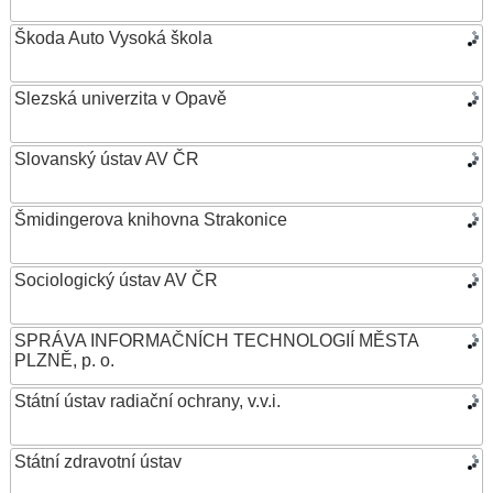
Škoda Auto Vysoká škola
Slezská univerzita v Opavě
Slovanský ústav AV ČR
Šmidingerova knihovna Strakonice
Sociologický ústav AV ČR
SPRÁVA INFORMAČNÍCH TECHNOLOGIÍ MĚSTA
PLZNĚ, p. o.
Státní ústav radiační ochrany, v.v.i.
Státní zdravotní ústav