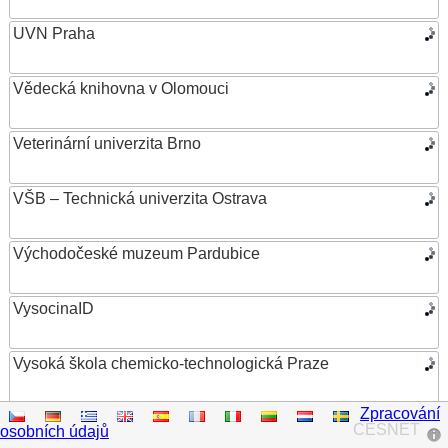
UVN Praha
Vědecká knihovna v Olomouci
Veterinární univerzita Brno
VŠB – Technická univerzita Ostrava
Východočeské muzeum Pardubice
VysocinaID
Vysoká škola chemicko-technologická Praze
Zpracování
Vysoká škola ekonomická v Praze
CESNET
osobních údajů