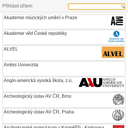
Přihlásit účtem
Akademie múzických umění v Praze
Akademie věd České republiky
ALVEL
Ambis Univerzita
Anglo-americká vysoká škola, z.ú.
Archeologický ústav AV ČR, Brno
Archeologický ústav AV ČR, Praha
Arcibiskupské gymnázium v Kroměříži - Knihovna