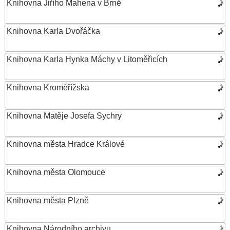
Knihovna Jiřího Mahena v Brně
Knihovna Karla Dvořáčka
Knihovna Karla Hynka Máchy v Litoměřicích
Knihovna Kroměřížska
Knihovna Matěje Josefa Sychry
Knihovna města Hradce Králové
Knihovna města Olomouce
Knihovna města Plzně
Knihovna Národního archivu