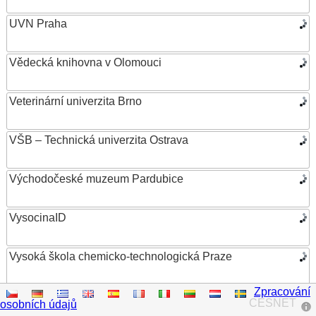
UVN Praha
Vědecká knihovna v Olomouci
Veterinární univerzita Brno
VŠB – Technická univerzita Ostrava
Východočeské muzeum Pardubice
VysocinaID
Vysoká škola chemicko-technologická Praze
Zpracování
Vysoká škola ekonomická v Praze
CESNET
osobních údajů