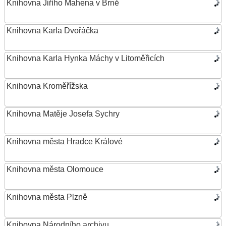
Knihovna Jiřího Mahena v Brně
Knihovna Karla Dvořáčka
Knihovna Karla Hynka Máchy v Litoměřicích
Knihovna Kroměřížska
Knihovna Matěje Josefa Sychry
Knihovna města Hradce Králové
Knihovna města Olomouce
Knihovna města Plzně
Knihovna Národního archivu