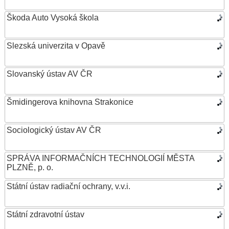
Škoda Auto Vysoká škola
Slezská univerzita v Opavě
Slovanský ústav AV ČR
Šmidingerova knihovna Strakonice
Sociologický ústav AV ČR
SPRÁVA INFORMAČNÍCH TECHNOLOGIÍ MĚSTA
PLZNĚ, p. o.
Státní ústav radiační ochrany, v.v.i.
Státní zdravotní ústav