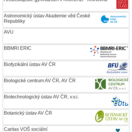
Astronomický ústav Akademie věd České
Republiky
AVU
BBMRI ERIC
Biofyzikální ústav AV ČR
Biologické centrum AV ČR, AV ČR
Biotechnologický ústav AV ČR, v.v.i.
Botanický ústav AV ČR
Caritas VOŠ sociální