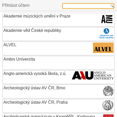
Přihlásit účtem
Akademie múzických umění v Praze
Akademie věd České republiky
ALVEL
Ambis Univerzita
Anglo-americká vysoká škola, z.ú.
Archeologický ústav AV ČR, Brno
Archeologický ústav AV ČR, Praha
Arcibiskupské gymnázium v Kroměříži - Knihovna