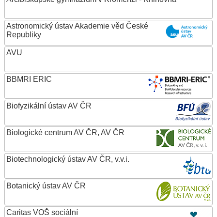
Astronomický ústav Akademie věd České
Republiky
AVU
BBMRI ERIC
Biofyzikální ústav AV ČR
Biologické centrum AV ČR, AV ČR
Biotechnologický ústav AV ČR, v.v.i.
Botanický ústav AV ČR
Caritas VOŠ sociální