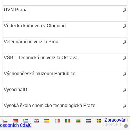
UVN Praha
Vědecká knihovna v Olomouci
Veterinární univerzita Brno
VŠB – Technická univerzita Ostrava
Východočeské muzeum Pardubice
VysocinaID
Vysoká škola chemicko-technologická Praze
Zpracování
Vysoká škola ekonomická v Praze
CESNET
osobních údajů