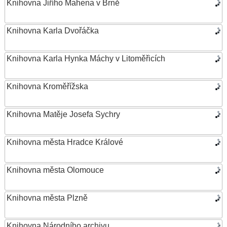
Knihovna Jiřího Mahena v Brně
Knihovna Karla Dvořáčka
Knihovna Karla Hynka Máchy v Litoměřicích
Knihovna Kroměřížska
Knihovna Matěje Josefa Sychry
Knihovna města Hradce Králové
Knihovna města Olomouce
Knihovna města Plzně
Knihovna Národního archivu