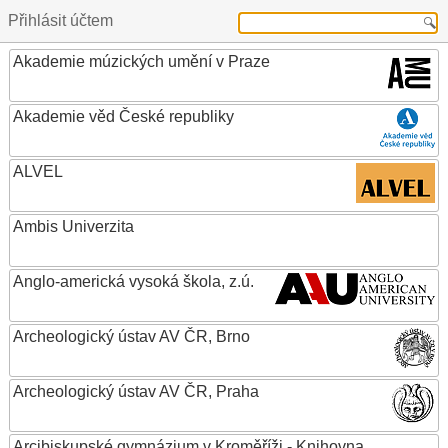
Přihlásit účtem
Akademie múzických umění v Praze
Akademie věd České republiky
ALVEL
Ambis Univerzita
Anglo-americká vysoká škola, z.ú.
Archeologický ústav AV ČR, Brno
Archeologický ústav AV ČR, Praha
Arcibiskupské gymnázium v Kroměříži - Knihovna