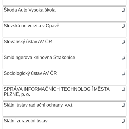
Škoda Auto Vysoká škola
Slezská univerzita v Opavě
Slovanský ústav AV ČR
Šmidingerova knihovna Strakonice
Sociologický ústav AV ČR
SPRÁVA INFORMAČNÍCH TECHNOLOGIÍ MĚSTA
PLZNĚ, p. o.
Státní ústav radiační ochrany, v.v.i.
Státní zdravotní ústav