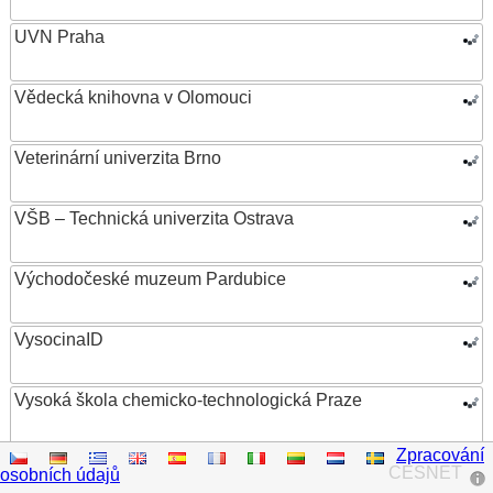
UVN Praha
Vědecká knihovna v Olomouci
Veterinární univerzita Brno
VŠB – Technická univerzita Ostrava
Východočeské muzeum Pardubice
VysocinaID
Vysoká škola chemicko-technologická Praze
Zpracování
Vysoká škola ekonomická v Praze
CESNET
osobních údajů