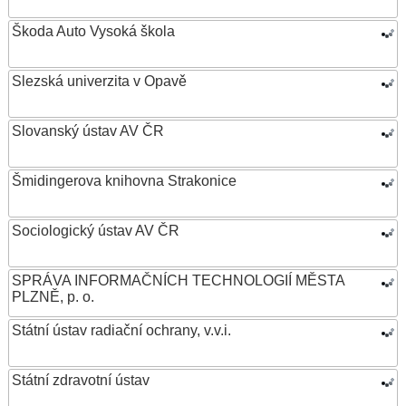
Škoda Auto Vysoká škola
Slezská univerzita v Opavě
Slovanský ústav AV ČR
Šmidingerova knihovna Strakonice
Sociologický ústav AV ČR
SPRÁVA INFORMAČNÍCH TECHNOLOGIÍ MĚSTA
PLZNĚ, p. o.
Státní ústav radiační ochrany, v.v.i.
Státní zdravotní ústav