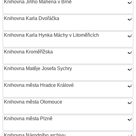
Knihovna Jiřího Mahena v Brně
Knihovna Karla Dvořáčka
Knihovna Karla Hynka Máchy v Litoměřicích
Knihovna Kroměřížska
Knihovna Matěje Josefa Sychry
Knihovna města Hradce Králové
Knihovna města Olomouce
Knihovna města Plzně
Knihovna Národního archivu