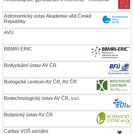
Astronomický ústav Akademie věd České
Republiky
AVU
BBMRI ERIC
Biofyzikální ústav AV ČR
Biologické centrum AV ČR, AV ČR
Biotechnologický ústav AV ČR, v.v.i.
Botanický ústav AV ČR
Caritas VOŠ sociální