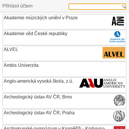
Přihlásit účtem
Akademie múzických umění v Praze
Akademie věd České republiky
ALVEL
Ambis Univerzita
Anglo-americká vysoká škola, z.ú.
Archeologický ústav AV ČR, Brno
Archeologický ústav AV ČR, Praha
Arcibiskupské gymnázium v Kroměříži - Knihovna