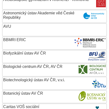
Astronomický ústav Akademie věd České
Republiky
AVU
BBMRI ERIC
Biofyzikální ústav AV ČR
Biologické centrum AV ČR, AV ČR
Biotechnologický ústav AV ČR, v.v.i.
Botanický ústav AV ČR
Caritas VOŠ sociální