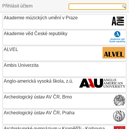
Přihlásit účtem
Akademie múzických umění v Praze
Akademie věd České republiky
ALVEL
Ambis Univerzita
Anglo-americká vysoká škola, z.ú.
Archeologický ústav AV ČR, Brno
Archeologický ústav AV ČR, Praha
Arcibiskupské gymnázium v Kroměříži - Knihovna