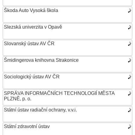
Škoda Auto Vysoká škola
Slezská univerzita v Opavě
Slovanský ústav AV ČR
Šmidingerova knihovna Strakonice
Sociologický ústav AV ČR
SPRÁVA INFORMAČNÍCH TECHNOLOGIÍ MĚSTA
PLZNĚ, p. o.
Státní ústav radiační ochrany, v.v.i.
Státní zdravotní ústav