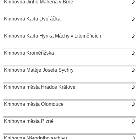
Knihovna Jiřího Mahena v Brně
Knihovna Karla Dvořáčka
Knihovna Karla Hynka Máchy v Litoměřicích
Knihovna Kroměřížska
Knihovna Matěje Josefa Sychry
Knihovna města Hradce Králové
Knihovna města Olomouce
Knihovna města Plzně
Knihovna Národního archivu