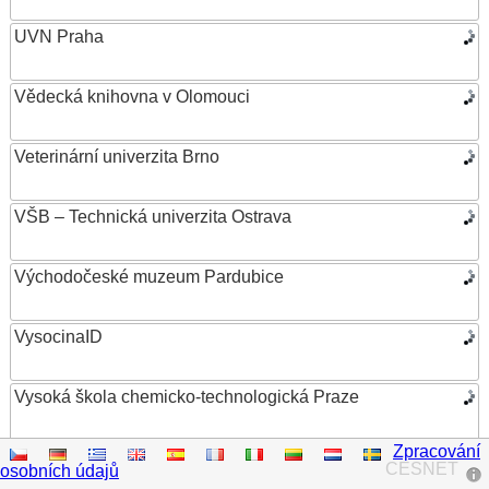
UVN Praha
Vědecká knihovna v Olomouci
Veterinární univerzita Brno
VŠB – Technická univerzita Ostrava
Východočeské muzeum Pardubice
VysocinaID
Vysoká škola chemicko-technologická Praze
Zpracování
Vysoká škola ekonomická v Praze
CESNET
osobních údajů