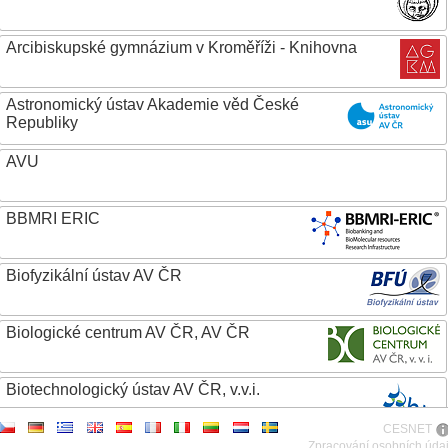
Arcibiskupské gymnázium v Kroměříži - Knihovna
Astronomický ústav Akademie věd České
Republiky
AVU
BBMRI ERIC
Biofyzikální ústav AV ČR
Biologické centrum AV ČR, AV ČR
Biotechnologický ústav AV ČR, v.v.i.
CESNET
Botanický ústav AV ČR
Zpracování osobních úda