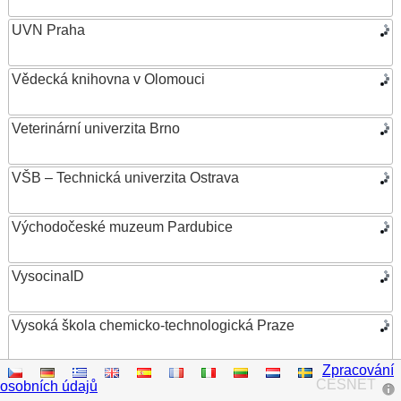
UVN Praha
Vědecká knihovna v Olomouci
Veterinární univerzita Brno
VŠB – Technická univerzita Ostrava
Východočeské muzeum Pardubice
VysocinaID
Vysoká škola chemicko-technologická Praze
Zpracování
Vysoká škola ekonomická v Praze
CESNET
osobních údajů