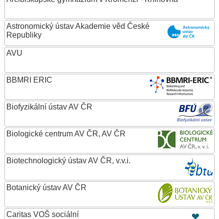
Astronomický ústav Akademie věd České
Republiky
AVU
BBMRI ERIC
Biofyzikální ústav AV ČR
Biologické centrum AV ČR, AV ČR
Biotechnologický ústav AV ČR, v.v.i.
Botanický ústav AV ČR
Caritas VOŠ sociální