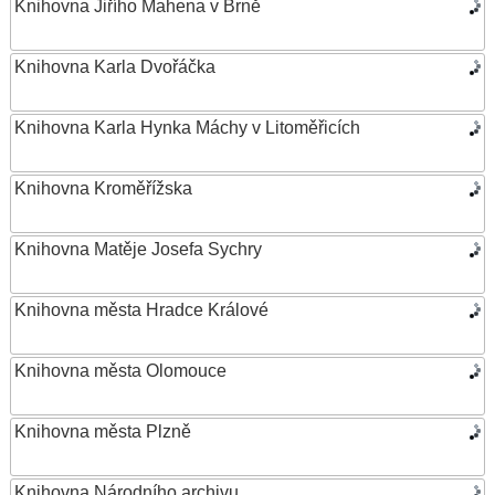
Knihovna Jiřího Mahena v Brně
Knihovna Karla Dvořáčka
Knihovna Karla Hynka Máchy v Litoměřicích
Knihovna Kroměřížska
Knihovna Matěje Josefa Sychry
Knihovna města Hradce Králové
Knihovna města Olomouce
Knihovna města Plzně
Knihovna Národního archivu