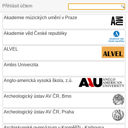
Přihlásit účtem
Akademie múzických umění v Praze
Akademie věd České republiky
ALVEL
Ambis Univerzita
Anglo-americká vysoká škola, z.ú.
Archeologický ústav AV ČR, Brno
Archeologický ústav AV ČR, Praha
Arcibiskupské gymnázium v Kroměříži - Knihovna