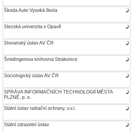
Škoda Auto Vysoká škola
Slezská univerzita v Opavě
Slovanský ústav AV ČR
Šmidingerova knihovna Strakonice
Sociologický ústav AV ČR
SPRÁVA INFORMAČNÍCH TECHNOLOGIÍ MĚSTA
PLZNĚ, p. o.
Státní ústav radiační ochrany, v.v.i.
Státní zdravotní ústav