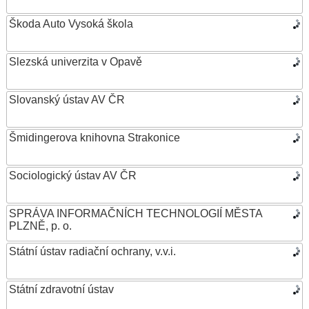
Škoda Auto Vysoká škola
Slezská univerzita v Opavě
Slovanský ústav AV ČR
Šmidingerova knihovna Strakonice
Sociologický ústav AV ČR
SPRÁVA INFORMAČNÍCH TECHNOLOGIÍ MĚSTA
PLZNĚ, p. o.
Státní ústav radiační ochrany, v.v.i.
Státní zdravotní ústav