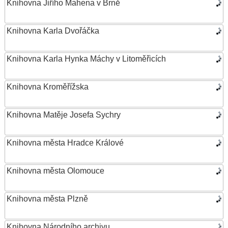
Knihovna Jiřího Mahena v Brně
Knihovna Karla Dvořáčka
Knihovna Karla Hynka Máchy v Litoměřicích
Knihovna Kroměřížska
Knihovna Matěje Josefa Sychry
Knihovna města Hradce Králové
Knihovna města Olomouce
Knihovna města Plzně
Knihovna Národního archivu