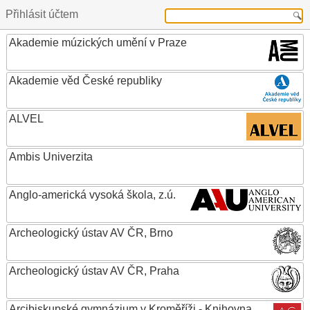
Přihlásit účtem
Akademie múzických umění v Praze
Akademie věd České republiky
ALVEL
Ambis Univerzita
Anglo-americká vysoká škola, z.ú.
Archeologický ústav AV ČR, Brno
Archeologický ústav AV ČR, Praha
Arcibiskupské gymnázium v Kroměříži - Knihovna