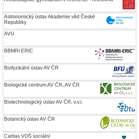
Astronomický ústav Akademie věd České
Republiky
AVU
BBMRI ERIC
Biofyzikální ústav AV ČR
Biologické centrum AV ČR, AV ČR
Biotechnologický ústav AV ČR, v.v.i.
Botanický ústav AV ČR
Caritas VOŠ sociální