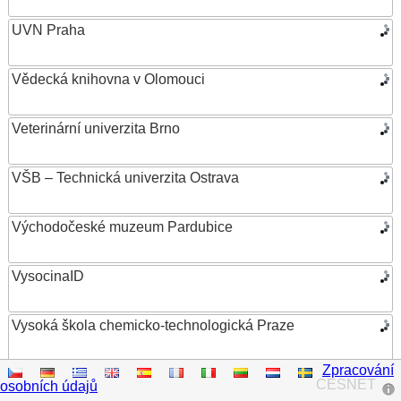
UVN Praha
Vědecká knihovna v Olomouci
Veterinární univerzita Brno
VŠB – Technická univerzita Ostrava
Východočeské muzeum Pardubice
VysocinaID
Vysoká škola chemicko-technologická Praze
Zpracování
Vysoká škola ekonomická v Praze
CESNET
osobních údajů