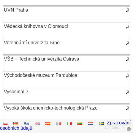
UVN Praha
Vědecká knihovna v Olomouci
Veterinární univerzita Brno
VŠB – Technická univerzita Ostrava
Východočeské muzeum Pardubice
VysocinaID
Vysoká škola chemicko-technologická Praze
Zpracování
Vysoká škola ekonomická v Praze
CESNET
osobních údajů