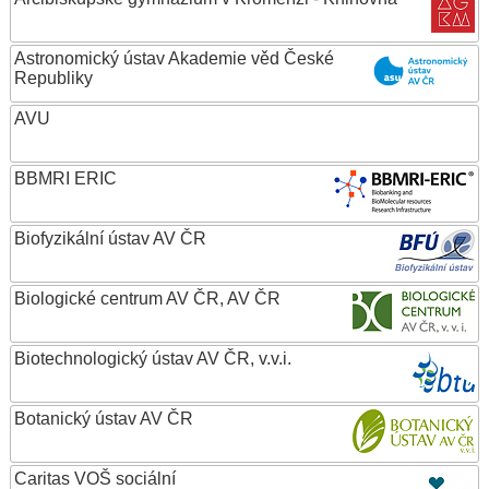
Astronomický ústav Akademie věd České
Republiky
AVU
BBMRI ERIC
Biofyzikální ústav AV ČR
Biologické centrum AV ČR, AV ČR
Biotechnologický ústav AV ČR, v.v.i.
Botanický ústav AV ČR
Caritas VOŠ sociální