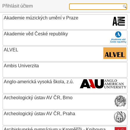
Přihlásit účtem
Akademie múzických umění v Praze
Akademie věd České republiky
ALVEL
Ambis Univerzita
Anglo-americká vysoká škola, z.ú.
Archeologický ústav AV ČR, Brno
Archeologický ústav AV ČR, Praha
Arcibiskupské gymnázium v Kroměříži - Knihovna