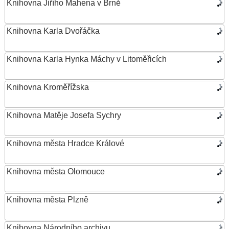
Knihovna Jiřího Mahena v Brně
Knihovna Karla Dvořáčka
Knihovna Karla Hynka Máchy v Litoměřicích
Knihovna Kroměřížska
Knihovna Matěje Josefa Sychry
Knihovna města Hradce Králové
Knihovna města Olomouce
Knihovna města Plzně
Knihovna Národního archivu