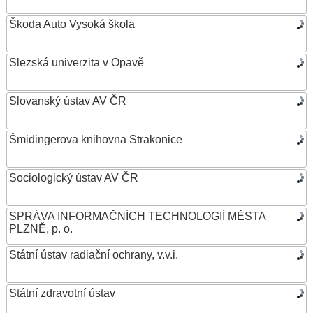
Škoda Auto Vysoká škola
Slezská univerzita v Opavě
Slovanský ústav AV ČR
Šmidingerova knihovna Strakonice
Sociologický ústav AV ČR
SPRÁVA INFORMAČNÍCH TECHNOLOGIÍ MĚSTA
PLZNĚ, p. o.
Státní ústav radiační ochrany, v.v.i.
Státní zdravotní ústav