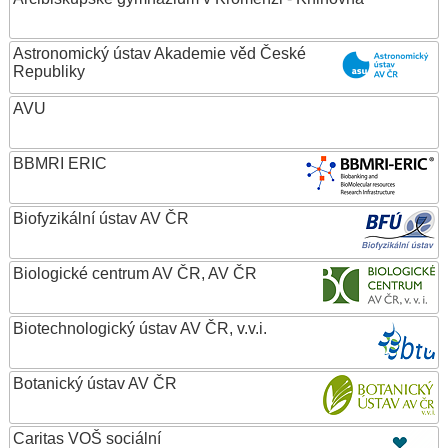
Astronomický ústav Akademie věd České
Republiky
AVU
BBMRI ERIC
Biofyzikální ústav AV ČR
Biologické centrum AV ČR, AV ČR
Biotechnologický ústav AV ČR, v.v.i.
Botanický ústav AV ČR
Caritas VOŠ sociální