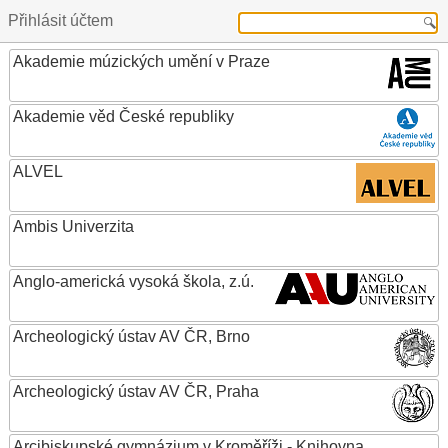
Přihlásit účtem
Akademie múzických umění v Praze
Akademie věd České republiky
ALVEL
Ambis Univerzita
Anglo-americká vysoká škola, z.ú.
Archeologický ústav AV ČR, Brno
Archeologický ústav AV ČR, Praha
Arcibiskupské gymnázium v Kroměříži - Knihovna