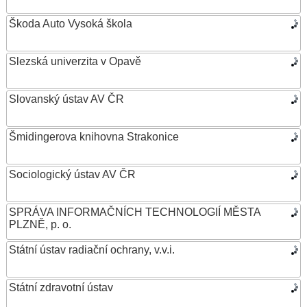
Škoda Auto Vysoká škola
Slezská univerzita v Opavě
Slovanský ústav AV ČR
Šmidingerova knihovna Strakonice
Sociologický ústav AV ČR
SPRÁVA INFORMAČNÍCH TECHNOLOGIÍ MĚSTA
PLZNĚ, p. o.
Státní ústav radiační ochrany, v.v.i.
Státní zdravotní ústav