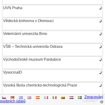
UVN Praha
Vědecká knihovna v Olomouci
Veterinární univerzita Brno
VŠB – Technická univerzita Ostrava
Východočeské muzeum Pardubice
VysocinaID
Vysoká škola chemicko-technologická Praze
Zpracování
Vysoká škola ekonomická v Praze
CESNET
osobních údajů