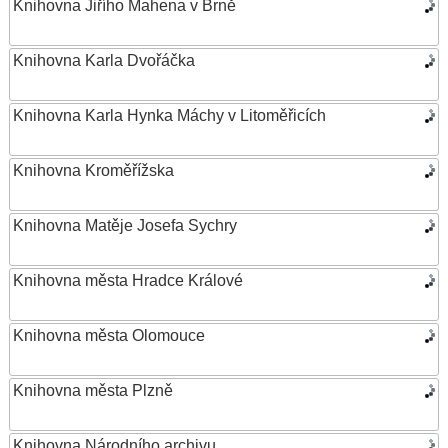
Knihovna Jiřího Mahena v Brně
Knihovna Karla Dvořáčka
Knihovna Karla Hynka Máchy v Litoměřicích
Knihovna Kroměřížska
Knihovna Matěje Josefa Sychry
Knihovna města Hradce Králové
Knihovna města Olomouce
Knihovna města Plzně
Knihovna Národního archivu