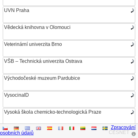
UVN Praha
Vědecká knihovna v Olomouci
Veterinární univerzita Brno
VŠB – Technická univerzita Ostrava
Východočeské muzeum Pardubice
VysocinaID
Vysoká škola chemicko-technologická Praze
Zpracování
Vysoká škola ekonomická v Praze
CESNET
osobních údajů