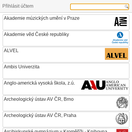
Přihlásit účtem
Akademie múzických umění v Praze
Akademie věd České republiky
ALVEL
Ambis Univerzita
Anglo-americká vysoká škola, z.ú.
Archeologický ústav AV ČR, Brno
Archeologický ústav AV ČR, Praha
Arcibiskupské gymnázium v Kroměříži - Knihovna