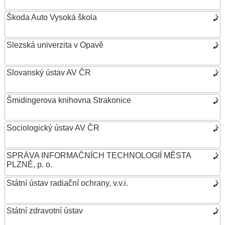
Škoda Auto Vysoká škola
Slezská univerzita v Opavě
Slovanský ústav AV ČR
Šmidingerova knihovna Strakonice
Sociologický ústav AV ČR
SPRÁVA INFORMAČNÍCH TECHNOLOGIÍ MĚSTA
PLZNĚ, p. o.
Státní ústav radiační ochrany, v.v.i.
Státní zdravotní ústav