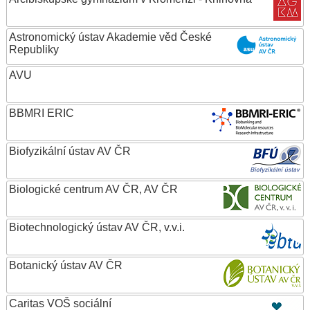
Astronomický ústav Akademie věd České
Republiky
AVU
BBMRI ERIC
Biofyzikální ústav AV ČR
Biologické centrum AV ČR, AV ČR
Biotechnologický ústav AV ČR, v.v.i.
Botanický ústav AV ČR
Caritas VOŠ sociální