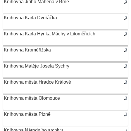
Knihovna Jiřího Mahena v Brně
Knihovna Karla Dvořáčka
Knihovna Karla Hynka Máchy v Litoměřicích
Knihovna Kroměřížska
Knihovna Matěje Josefa Sychry
Knihovna města Hradce Králové
Knihovna města Olomouce
Knihovna města Plzně
Knihovna Národního archivu