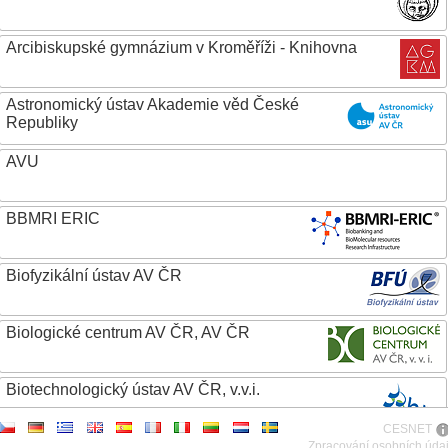
Arcibiskupské gymnázium v Kroměříži - Knihovna
Astronomický ústav Akademie věd České
Republiky
AVU
BBMRI ERIC
Biofyzikální ústav AV ČR
Biologické centrum AV ČR, AV ČR
Biotechnologický ústav AV ČR, v.v.i.
CESNET
Botanický ústav AV ČR
Zpracování osobních úda