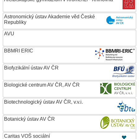
Astronomický ústav Akademie věd České
Republiky
AVU
BBMRI ERIC
Biofyzikální ústav AV ČR
Biologické centrum AV ČR, AV ČR
Biotechnologický ústav AV ČR, v.v.i.
Botanický ústav AV ČR
Caritas VOŠ sociální