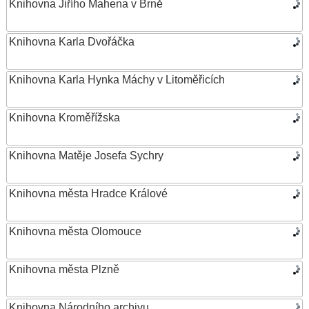
Knihovna Jiřího Mahena v Brně
Knihovna Karla Dvořáčka
Knihovna Karla Hynka Máchy v Litoměřicích
Knihovna Kroměřížska
Knihovna Matěje Josefa Sychry
Knihovna města Hradce Králové
Knihovna města Olomouce
Knihovna města Plzně
Knihovna Národního archivu