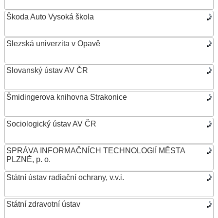
Škoda Auto Vysoká škola
Slezská univerzita v Opavě
Slovanský ústav AV ČR
Šmidingerova knihovna Strakonice
Sociologický ústav AV ČR
SPRÁVA INFORMAČNÍCH TECHNOLOGIÍ MĚSTA
PLZNĚ, p. o.
Státní ústav radiační ochrany, v.v.i.
Státní zdravotní ústav