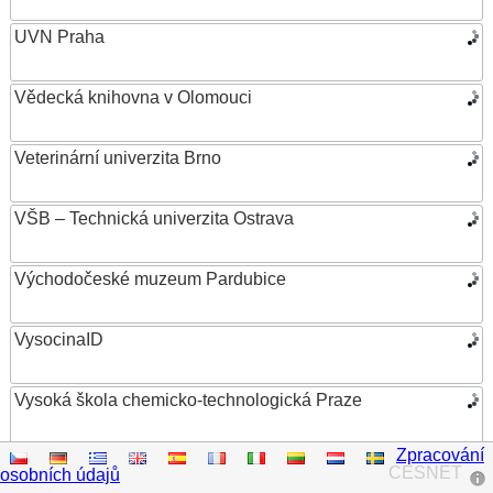
UVN Praha
Vědecká knihovna v Olomouci
Veterinární univerzita Brno
VŠB – Technická univerzita Ostrava
Východočeské muzeum Pardubice
VysocinaID
Vysoká škola chemicko-technologická Praze
Zpracování
Vysoká škola ekonomická v Praze
CESNET
osobních údajů