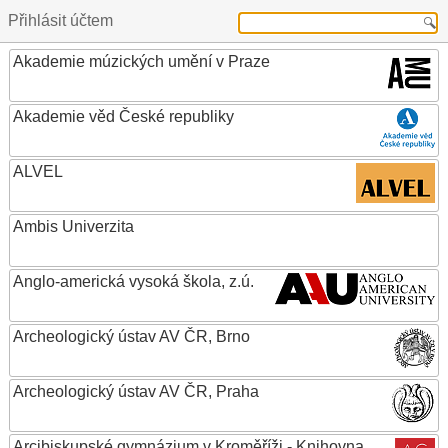
Přihlásit účtem
Akademie múzických umění v Praze
Akademie věd České republiky
ALVEL
Ambis Univerzita
Anglo-americká vysoká škola, z.ú.
Archeologický ústav AV ČR, Brno
Archeologický ústav AV ČR, Praha
Arcibiskupské gymnázium v Kroměříži - Knihovna