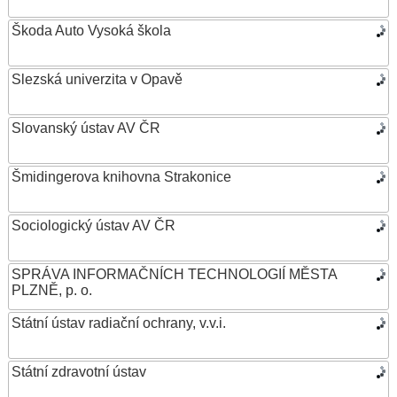
Škoda Auto Vysoká škola
Slezská univerzita v Opavě
Slovanský ústav AV ČR
Šmidingerova knihovna Strakonice
Sociologický ústav AV ČR
SPRÁVA INFORMAČNÍCH TECHNOLOGIÍ MĚSTA
PLZNĚ, p. o.
Státní ústav radiační ochrany, v.v.i.
Státní zdravotní ústav