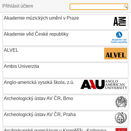
Přihlásit účtem
Akademie múzických umění v Praze
Akademie věd České republiky
ALVEL
Ambis Univerzita
Anglo-americká vysoká škola, z.ú.
Archeologický ústav AV ČR, Brno
Archeologický ústav AV ČR, Praha
Arcibiskupské gymnázium v Kroměříži - Knihovna