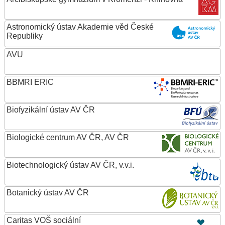
Astronomický ústav Akademie věd České
Republiky
AVU
BBMRI ERIC
Biofyzikální ústav AV ČR
Biologické centrum AV ČR, AV ČR
Biotechnologický ústav AV ČR, v.v.i.
Botanický ústav AV ČR
Caritas VOŠ sociální