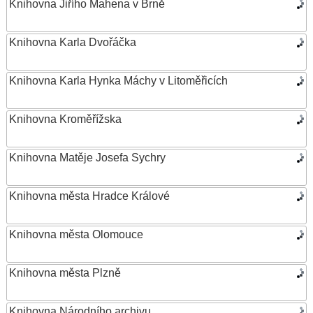
Knihovna Jiřího Mahena v Brně
Knihovna Karla Dvořáčka
Knihovna Karla Hynka Máchy v Litoměřicích
Knihovna Kroměřížska
Knihovna Matěje Josefa Sychry
Knihovna města Hradce Králové
Knihovna města Olomouce
Knihovna města Plzně
Knihovna Národního archivu