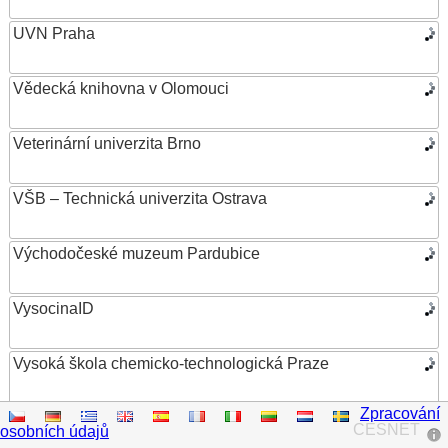
UVN Praha
Vědecká knihovna v Olomouci
Veterinární univerzita Brno
VŠB – Technická univerzita Ostrava
Východočeské muzeum Pardubice
VysocinaID
Vysoká škola chemicko-technologická Praze
Zpracování
Vysoká škola ekonomická v Praze
CESNET
osobních údajů