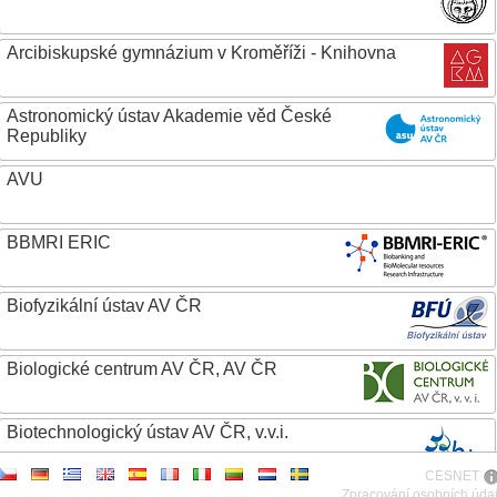
Arcibiskupské gymnázium v Kroměříži - Knihovna
Astronomický ústav Akademie věd České
Republiky
AVU
BBMRI ERIC
Biofyzikální ústav AV ČR
Biologické centrum AV ČR, AV ČR
Biotechnologický ústav AV ČR, v.v.i.
CESNET
Botanický ústav AV ČR
Zpracování osobních úda