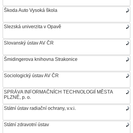
Škoda Auto Vysoká škola
Slezská univerzita v Opavě
Slovanský ústav AV ČR
Šmidingerova knihovna Strakonice
Sociologický ústav AV ČR
SPRÁVA INFORMAČNÍCH TECHNOLOGIÍ MĚSTA
PLZNĚ, p. o.
Státní ústav radiační ochrany, v.v.i.
Státní zdravotní ústav