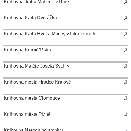
Knihovna Jiřího Mahena v Brně
Knihovna Karla Dvořáčka
Knihovna Karla Hynka Máchy v Litoměřicích
Knihovna Kroměřížska
Knihovna Matěje Josefa Sychry
Knihovna města Hradce Králové
Knihovna města Olomouce
Knihovna města Plzně
Knihovna Národního archivu