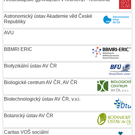
Astronomický ústav Akademie věd České
Republiky
AVU
BBMRI ERIC
Biofyzikální ústav AV ČR
Biologické centrum AV ČR, AV ČR
Biotechnologický ústav AV ČR, v.v.i.
Botanický ústav AV ČR
Caritas VOŠ sociální