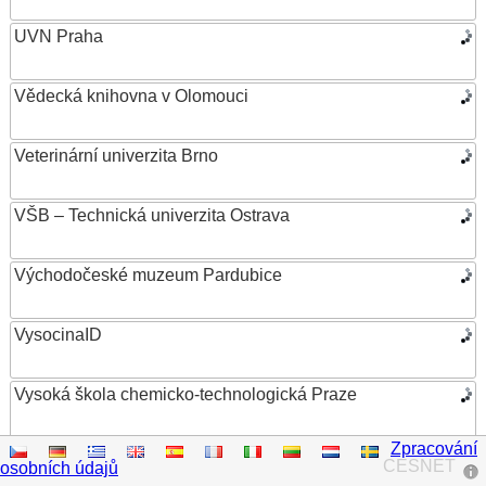
UVN Praha
Vědecká knihovna v Olomouci
Veterinární univerzita Brno
VŠB – Technická univerzita Ostrava
Východočeské muzeum Pardubice
VysocinaID
Vysoká škola chemicko-technologická Praze
Zpracování
Vysoká škola ekonomická v Praze
CESNET
osobních údajů