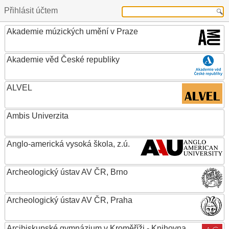
Přihlásit účtem
Akademie múzických umění v Praze
Akademie věd České republiky
ALVEL
Ambis Univerzita
Anglo-americká vysoká škola, z.ú.
Archeologický ústav AV ČR, Brno
Archeologický ústav AV ČR, Praha
Arcibiskupské gymnázium v Kroměříži - Knihovna