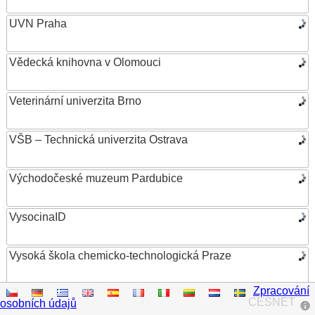
UVN Praha
Vědecká knihovna v Olomouci
Veterinární univerzita Brno
VŠB – Technická univerzita Ostrava
Východočeské muzeum Pardubice
VysocinaID
Vysoká škola chemicko-technologická Praze
Zpracování
Vysoká škola ekonomická v Praze
CESNET
osobních údajů