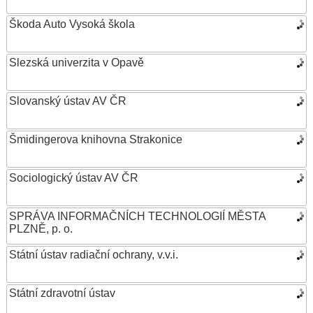
Škoda Auto Vysoká škola
Slezská univerzita v Opavě
Slovanský ústav AV ČR
Šmidingerova knihovna Strakonice
Sociologický ústav AV ČR
SPRÁVA INFORMAČNÍCH TECHNOLOGIÍ MĚSTA
PLZNĚ, p. o.
Státní ústav radiační ochrany, v.v.i.
Státní zdravotní ústav