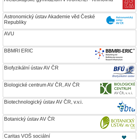
Astronomický ústav Akademie věd České
Republiky
AVU
BBMRI ERIC
Biofyzikální ústav AV ČR
Biologické centrum AV ČR, AV ČR
Biotechnologický ústav AV ČR, v.v.i.
Botanický ústav AV ČR
Caritas VOŠ sociální