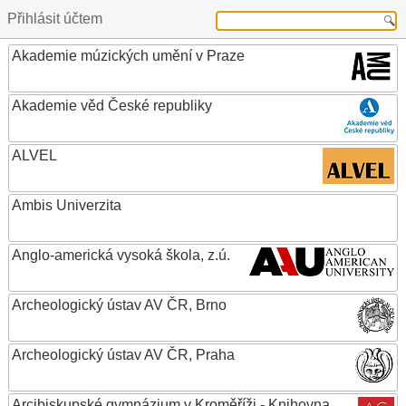
Přihlásit účtem
Akademie múzických umění v Praze
Akademie věd České republiky
ALVEL
Ambis Univerzita
Anglo-americká vysoká škola, z.ú.
Archeologický ústav AV ČR, Brno
Archeologický ústav AV ČR, Praha
Arcibiskupské gymnázium v Kroměříži - Knihovna