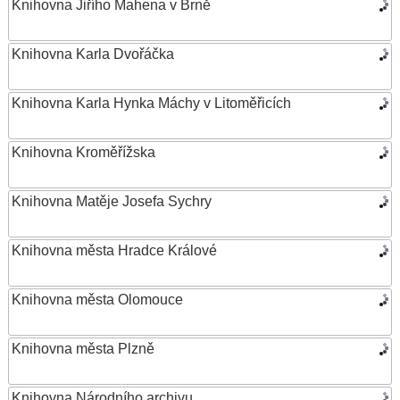
Knihovna Jiřího Mahena v Brně
Knihovna Karla Dvořáčka
Knihovna Karla Hynka Máchy v Litoměřicích
Knihovna Kroměřížska
Knihovna Matěje Josefa Sychry
Knihovna města Hradce Králové
Knihovna města Olomouce
Knihovna města Plzně
Knihovna Národního archivu