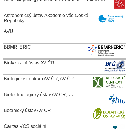
Astronomický ústav Akademie věd České
Republiky
AVU
BBMRI ERIC
Biofyzikální ústav AV ČR
Biologické centrum AV ČR, AV ČR
Biotechnologický ústav AV ČR, v.v.i.
Botanický ústav AV ČR
Caritas VOŠ sociální