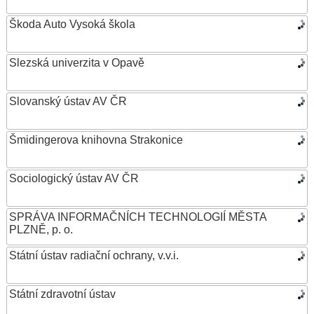
Škoda Auto Vysoká škola
Slezská univerzita v Opavě
Slovanský ústav AV ČR
Šmidingerova knihovna Strakonice
Sociologický ústav AV ČR
SPRÁVA INFORMAČNÍCH TECHNOLOGIÍ MĚSTA
PLZNĚ, p. o.
Státní ústav radiační ochrany, v.v.i.
Státní zdravotní ústav