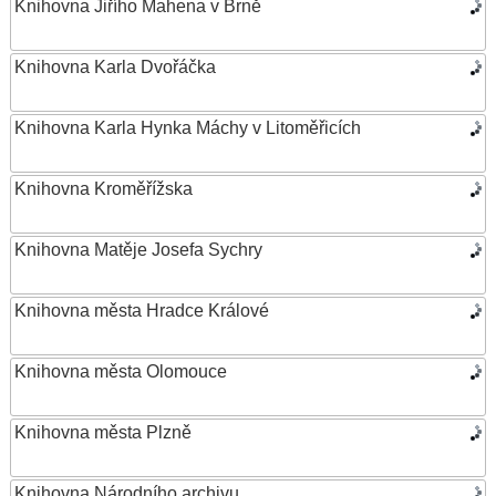
Knihovna Jiřího Mahena v Brně
Knihovna Karla Dvořáčka
Knihovna Karla Hynka Máchy v Litoměřicích
Knihovna Kroměřížska
Knihovna Matěje Josefa Sychry
Knihovna města Hradce Králové
Knihovna města Olomouce
Knihovna města Plzně
Knihovna Národního archivu