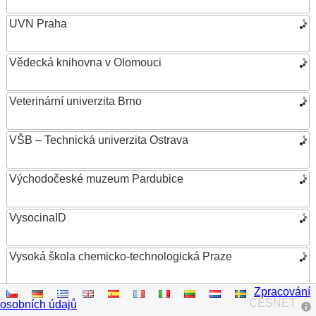
UVN Praha
Vědecká knihovna v Olomouci
Veterinární univerzita Brno
VŠB – Technická univerzita Ostrava
Východočeské muzeum Pardubice
VysocinaID
Vysoká škola chemicko-technologická Praze
Zpracování
Vysoká škola ekonomická v Praze
CESNET
osobních údajů