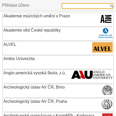
Přihlásit účtem
Akademie múzických umění v Praze
Akademie věd České republiky
ALVEL
Ambis Univerzita
Anglo-americká vysoká škola, z.ú.
Archeologický ústav AV ČR, Brno
Archeologický ústav AV ČR, Praha
Arcibiskupské gymnázium v Kroměříži - Knihovna