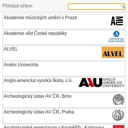
Přihlásit účtem
Akademie múzických umění v Praze
Akademie věd České republiky
ALVEL
Ambis Univerzita
Anglo-americká vysoká škola, z.ú.
Archeologický ústav AV ČR, Brno
Archeologický ústav AV ČR, Praha
Arcibiskupské gymnázium v Kroměříži - Knihovna