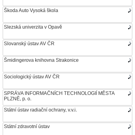
Škoda Auto Vysoká škola
Slezská univerzita v Opavě
Slovanský ústav AV ČR
Šmidingerova knihovna Strakonice
Sociologický ústav AV ČR
SPRÁVA INFORMAČNÍCH TECHNOLOGIÍ MĚSTA
PLZNĚ, p. o.
Státní ústav radiační ochrany, v.v.i.
Státní zdravotní ústav