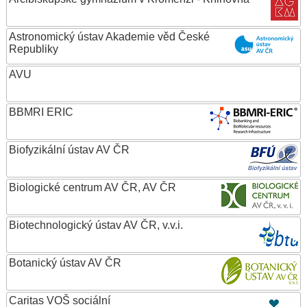
Astronomický ústav Akademie věd České
Republiky
AVU
BBMRI ERIC
Biofyzikální ústav AV ČR
Biologické centrum AV ČR, AV ČR
Biotechnologický ústav AV ČR, v.v.i.
Botanický ústav AV ČR
Caritas VOŠ sociální