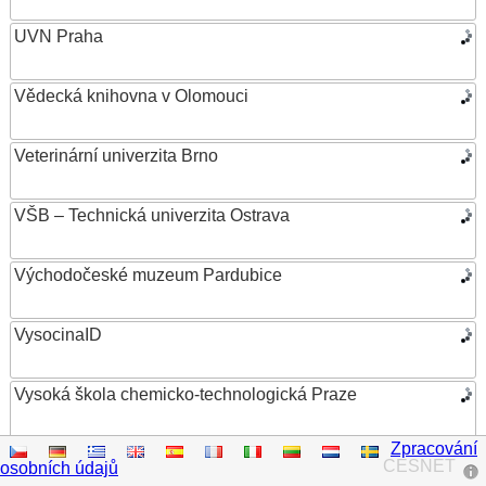
UVN Praha
Vědecká knihovna v Olomouci
Veterinární univerzita Brno
VŠB – Technická univerzita Ostrava
Východočeské muzeum Pardubice
VysocinaID
Vysoká škola chemicko-technologická Praze
Zpracování
Vysoká škola ekonomická v Praze
CESNET
osobních údajů