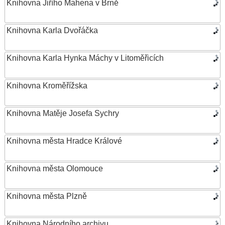
Knihovna Jiřího Mahena v Brně
Knihovna Karla Dvořáčka
Knihovna Karla Hynka Máchy v Litoměřicích
Knihovna Kroměřížska
Knihovna Matěje Josefa Sychry
Knihovna města Hradce Králové
Knihovna města Olomouce
Knihovna města Plzně
Knihovna Národního archivu