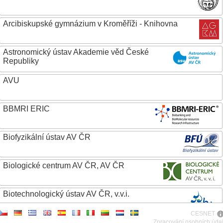
Arcibiskupské gymnázium v Kroměříži - Knihovna
Astronomický ústav Akademie věd České
Republiky
AVU
BBMRI ERIC
Biofyzikální ústav AV ČR
Biologické centrum AV ČR, AV ČR
Biotechnologický ústav AV ČR, v.v.i.
CESNET
Botanický ústav AV ČR
Zpracování osobních úda